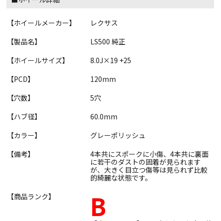
【ホイールメーカー】
レクサス
【製品名】
LS500 純正
【ホイールサイズ】
8.0J×19 +25
【PCD】
120mm
【穴数】
5穴
【ハブ径】
60.0mm
【カラー】
グレーポリッシュ
【備考】
4本共にスポークに小傷、4本共に裏面
に若干のダストの固着が見られます
が、大きく目立つ傷等は見られず比較
的綺麗な状態です。
B
【商品ランク】