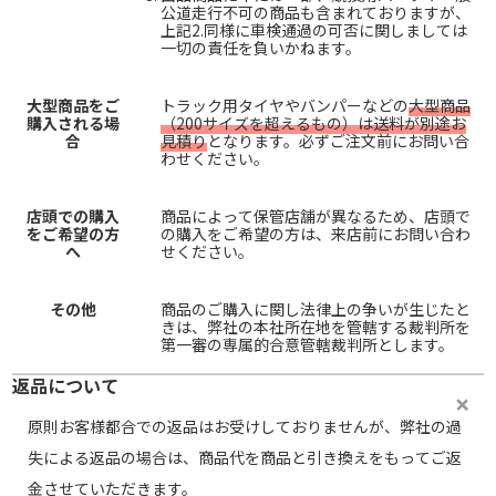
公道走行不可の商品も含まれておりますが、
上記2.同様に車検通過の可否に関しましては
一切の責任を負いかねます。
大型商品をご
トラック用タイヤやバンパーなどの
大型商品
購入される場
（200サイズを超えるもの）は送料が別途お
合
見積り
となります。必ずご注文前にお問い合
わせください。
店頭での購入
商品によって保管店舗が異なるため、店頭で
をご希望の方
の購入をご希望の方は、来店前にお問い合わ
へ
せください。
その他
商品のご購入に関し法律上の争いが生じたと
きは、弊社の本社所在地を管轄する裁判所を
第一審の専属的合意管轄裁判所とします。
返品について
原則お客様都合での返品はお受けしておりませんが、弊社の過
失による返品の場合は、商品代を商品と引き換えをもってご返
金させていただきます。