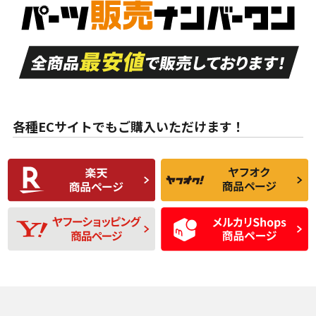
品）
付き
走行距離も少なく、
走行距離も少なく、
A
A
目立つ傷もほとんど
非常に状態の良い中
ない中古品
古品
目立たない程度の使
走行距離・偏磨耗は
B
B
用傷があるが、良質
少ない、劣化のほと
な中古品
んどない中古品
各種ECサイトでもご購入いただけます！
使用感や傷があり、
偏磨耗・劣化は感じ
C
C
比較的きれいな中古
られるが、使用に問
品
題のない中古品
残り溝も少なく、偏
使用感や目立つ傷が
D
D
磨耗がみられ、短期
あり、一般的な中古
間使用できるくらい
品
の中古品
使用感や大きな傷が
即タイヤ交換レベル
J
J
あり、落ちない汚れ
のタイヤ。ジャンク
がある。ジャンク品
品