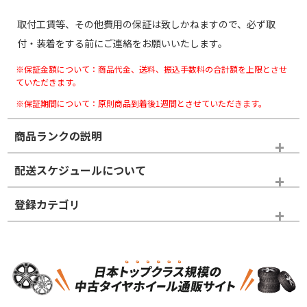
取付工賃等、その他費用の保証は致しかねますので、必ず取
付・装着をする前にご連絡をお願いいたします。
※保証金額について：商品代金、送料、振込手数料の合計額を上限とさせ
ていただきます。
※保証期間について：原則商品到着後1週間とさせていただきます。
商品ランクの説明
※商品ランクは出品者の主観により判断しておりますので、あら
配送スケジュールについて
かじめご了承ください。
登録カテゴリ
ホイールランク
タイヤランク
スタッドレスタイヤホイールセット
N
N
スタッドレスタイヤホイールセット
19インチ
＞
新品・新品未使用品
新品・新品未使用品
新車外し品（新古
S
S
新車外し品（新古
品）、イボ・ライン