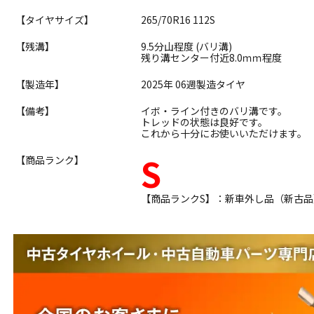
【タイヤサイズ】
265/70R16 112S
【残溝】
9.5分山程度 (バリ溝)
残り溝センター付近8.0ｍｍ程度
【製造年】
2025年 06週製造タイヤ
【備考】
イボ・ライン付きのバリ溝です。
トレッドの状態は良好です。
これから十分にお使いいただけます。
S
【商品ランク】
【商品ランクS】：新車外し品（新古