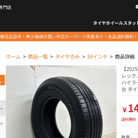
専門店
パーツ販売ナンバーワン
タイヤホイール
スタッ
すべてのサイズ
14インチ以下
15インチ
16インチ
17インチ
18インチ
19インチ
20インチ
21インチ
22インチ
23インチ以上
すべて
14イ
15イン
16イン
17イン
18イン
19イン
20イン
21イン
22イン
23イ
毎日出品中！希少価値の高い中古カーパーツ多数あり！全品送料無料！
ホーム
商品一覧
タイヤのみ
16インチ
商品詳細
【20
レック A
ハイラ
古 タ
1
￥
送料無料
数量