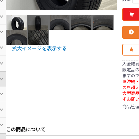
拡大イメージを表示する
入金確
限定品の
ますの
※沖縄・
ズを超え
大型商
ずお問
商品管
この商品について