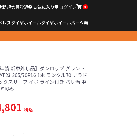
新規会員登録
お気に入り
ログイン
0
ドレスタイヤホイール
タイヤ
ホイール
パーツ類
のサイズ
ンチ以下
チ
チ
チ
チ
チ
チ
チ
チ
ンチ以上
すべてのサイズ
14インチ以下
15インチ
16インチ
17インチ
18インチ
19インチ
20インチ
21インチ
22インチ
23インチ以上
すべてのサイズ
14インチ以下
15インチ
16インチ
17インチ
18インチ
19インチ
20インチ
21インチ
22インチ
23インチ以上
すべてのパーツ
25年製 新車外し品】ダンロップ グラント
T23 265/70R16 1本 ランクル70 プラド
ックスサーフ イボ ライン付き バリ溝 中
イヤのみ
4,801
税込