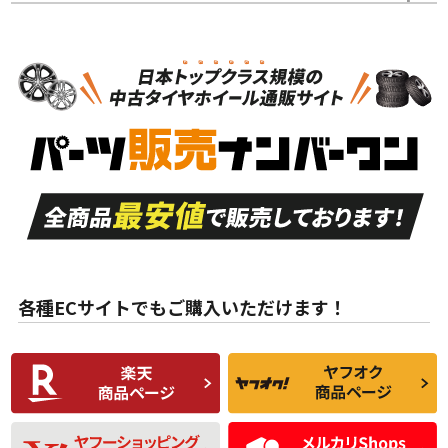
タイヤホイールセット
N
N
タイヤホイールセット
19インチ
＞
新品・新品未使用品
新品・新品未使用品
新車外し品（新古
S
S
新車外し品（新古
品）、イボ・ライン
品）
付き
走行距離も少なく、
走行距離も少なく、
A
A
目立つ傷もほとんど
非常に状態の良い中
ない中古品
古品
目立たない程度の使
走行距離・偏磨耗は
B
B
用傷があるが、良質
少ない、劣化のほと
な中古品
んどない中古品
各種ECサイトでもご購入いただけます！
使用感や傷があり、
偏磨耗・劣化は感じ
C
C
比較的きれいな中古
られるが、使用に問
品
題のない中古品
残り溝も少なく、偏
使用感や目立つ傷が
D
D
磨耗がみられ、短期
あり、一般的な中古