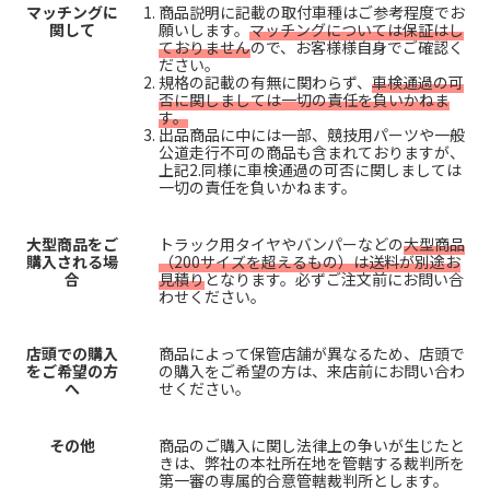
マッチングに
商品説明に記載の取付車種はご参考程度でお
関して
願いします。
マッチングについては保証はし
ておりません
ので、お客様様自身でご確認く
ださい。
規格の記載の有無に関わらず、
車検通過の可
否に関しましては一切の責任を負いかねま
す。
出品商品に中には一部、競技用パーツや一般
公道走行不可の商品も含まれておりますが、
上記2.同様に車検通過の可否に関しましては
一切の責任を負いかねます。
大型商品をご
トラック用タイヤやバンパーなどの
大型商品
購入される場
（200サイズを超えるもの）は送料が別途お
合
見積り
となります。必ずご注文前にお問い合
わせください。
店頭での購入
商品によって保管店舗が異なるため、店頭で
をご希望の方
の購入をご希望の方は、来店前にお問い合わ
へ
せください。
その他
商品のご購入に関し法律上の争いが生じたと
きは、弊社の本社所在地を管轄する裁判所を
第一審の専属的合意管轄裁判所とします。