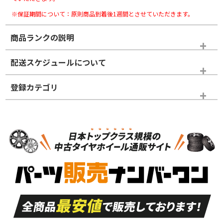
※保証期間について：原則商品到着後1週間とさせていただきます。
商品ランクの説明
※商品ランクは出品者の主観により判断しておりますので、あら
配送スケジュールについて
かじめご了承ください。
登録カテゴリ
ホイールランク
タイヤランク
タイヤホイールセット
N
N
タイヤホイールセット
16インチ
＞
新品・新品未使用品
新品・新品未使用品
新車外し品（新古
S
S
新車外し品（新古
品）、イボ・ライン
品）
付き
走行距離も少なく、
走行距離も少なく、
A
A
目立つ傷もほとんど
非常に状態の良い中
ない中古品
古品