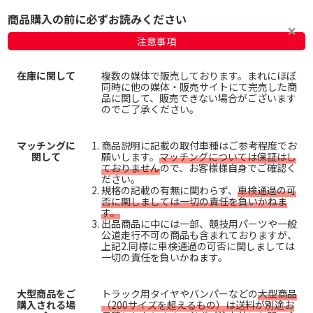
商品購入の前に必ずお読みください
注意事項
在庫に関して
複数の媒体で販売しております。まれにほぼ
同時に他の媒体・販売サイトにて完売した商
品に関して、販売できない場合がございます
のでご了承ください。
マッチングに
商品説明に記載の取付車種はご参考程度でお
関して
願いします。
マッチングについては保証はし
ておりません
ので、お客様様自身でご確認く
ださい。
規格の記載の有無に関わらず、
車検通過の可
否に関しましては一切の責任を負いかねま
す。
出品商品に中には一部、競技用パーツや一般
公道走行不可の商品も含まれておりますが、
上記2.同様に車検通過の可否に関しましては
一切の責任を負いかねます。
大型商品をご
トラック用タイヤやバンパーなどの
大型商品
購入される場
（200サイズを超えるもの）は送料が別途お