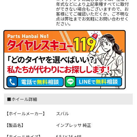
年式などにより上記車種すべてに取付
ができない場合もございますので、お
客様にてご確認いただくか、ご不明な
点は弊社までお気軽にお問い合わせく
ださい。
■ホイール詳細
【ホイールメーカー】
スバル
【製品名】
インプレッサ 純正
【ホイールサイズ】
6.5J×16 +48