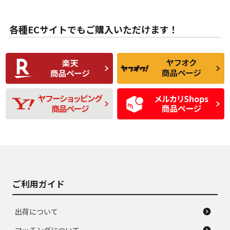
目立たない程度の使
走行距離・偏磨耗は
B
B
用傷があるが、良質
少ない、劣化のほと
な中古品
んどない中古品
各種ECサイトでもご購入いただけます！
使用感や傷があり、
偏磨耗・劣化は感じ
C
C
比較的きれいな中古
られるが、使用に問
品
題のない中古品
残り溝も少なく、偏
使用感や目立つ傷が
D
D
磨耗がみられ、短期
あり、一般的な中古
間使用できるくらい
品
の中古品
使用感や大きな傷が
即タイヤ交換レベル
J
J
あり、落ちない汚れ
のタイヤ。ジャンク
がある。ジャンク品
品
ご利用ガイド
出荷について