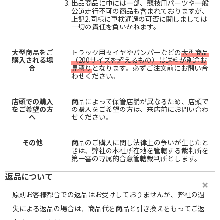
出品商品に中には一部、競技用パーツや一般
公道走行不可の商品も含まれておりますが、
上記2.同様に車検通過の可否に関しましては
一切の責任を負いかねます。
大型商品をご
トラック用タイヤやバンパーなどの
大型商品
購入される場
（200サイズを超えるもの）は送料が別途お
合
見積り
となります。必ずご注文前にお問い合
わせください。
店頭での購入
商品によって保管店舗が異なるため、店頭で
をご希望の方
の購入をご希望の方は、来店前にお問い合わ
へ
せください。
その他
商品のご購入に関し法律上の争いが生じたと
きは、弊社の本社所在地を管轄する裁判所を
第一審の専属的合意管轄裁判所とします。
返品について
原則お客様都合での返品はお受けしておりませんが、弊社の過
失による返品の場合は、商品代を商品と引き換えをもってご返