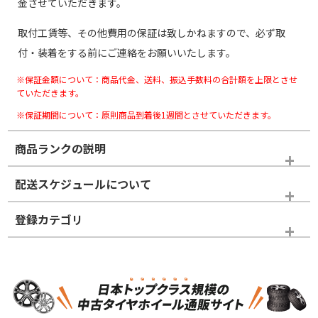
金させていただきます。
取付工賃等、その他費用の保証は致しかねますので、必ず取
付・装着をする前にご連絡をお願いいたします。
※保証金額について：商品代金、送料、振込手数料の合計額を上限とさせ
ていただきます。
※保証期間について：原則商品到着後1週間とさせていただきます。
商品ランクの説明
※商品ランクは出品者の主観により判断しておりますので、あら
配送スケジュールについて
かじめご了承ください。
登録カテゴリ
ホイールランク
タイヤランク
スタッドレスタイヤホイールセット
N
N
スタッドレスタイヤホイールセット
16インチ
＞
新品・新品未使用品
新品・新品未使用品
新車外し品（新古