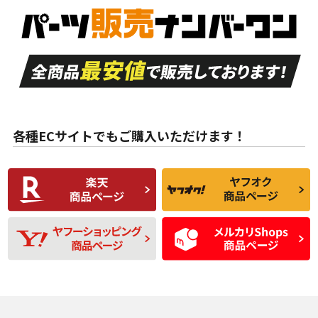
S
S
新車外し品（新古
品）、イボ・ライン
品）
付き
走行距離も少なく、
走行距離も少なく、
A
A
目立つ傷もほとんど
非常に状態の良い中
ない中古品
古品
目立たない程度の使
走行距離・偏磨耗は
B
B
用傷があるが、良質
少ない、劣化のほと
な中古品
んどない中古品
各種ECサイトでもご購入いただけます！
使用感や傷があり、
偏磨耗・劣化は感じ
C
C
比較的きれいな中古
られるが、使用に問
品
題のない中古品
残り溝も少なく、偏
使用感や目立つ傷が
D
D
磨耗がみられ、短期
あり、一般的な中古
間使用できるくらい
品
の中古品
使用感や大きな傷が
即タイヤ交換レベル
J
J
あり、落ちない汚れ
のタイヤ。ジャンク
がある。ジャンク品
品