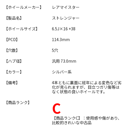
【ホイールメーカー】
レアマイスター
【製品名】
ストレンジャー
【ホイールサイズ】
6.5J×16 +38
【PCD】
114.3mm
【穴数】
5穴
【ハブ径】
汎用 73.0mm
【カラー】
シルバー系
【備考】
4本ともに裏面に経年による変色など劣
化が見られますが、目立つガリ傷等は
なく状態の良いホイールです。
C
【商品ランク】
【商品ランクC】：使用感や傷があり、
比較的きれいな中古品