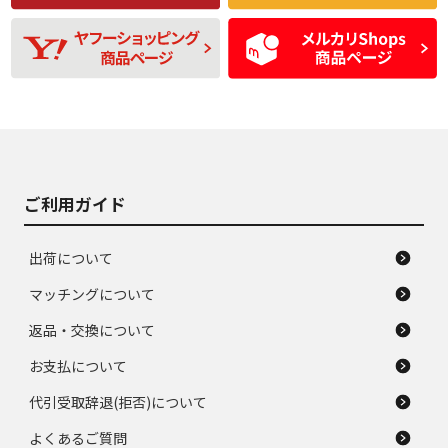
残り溝も少なく、偏
使用感や目立つ傷が
D
D
磨耗がみられ、短期
あり、一般的な中古
間使用できるくらい
品
の中古品
使用感や大きな傷が
即タイヤ交換レベル
J
J
あり、落ちない汚れ
のタイヤ。ジャンク
がある。ジャンク品
品
ご利用ガイド
出荷について
マッチングについて
返品・交換について
お支払について
代引受取辞退(拒否)について
よくあるご質問