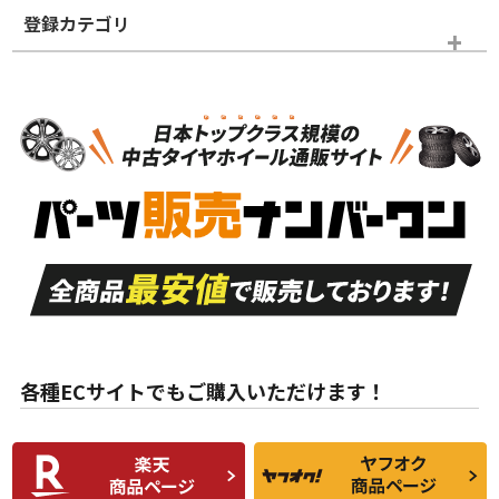
登録カテゴリ
ホイールランク
タイヤランク
スタッドレスタイヤホイールセット
N
N
スタッドレスタイヤホイールセット
20インチ
＞
新品・新品未使用品
新品・新品未使用品
新車外し品（新古
S
S
新車外し品（新古
品）、イボ・ライン
品）
付き
走行距離も少なく、
走行距離も少なく、
A
A
目立つ傷もほとんど
非常に状態の良い中
ない中古品
古品
目立たない程度の使
走行距離・偏磨耗は
B
B
用傷があるが、良質
少ない、劣化のほと
な中古品
んどない中古品
各種ECサイトでもご購入いただけます！
使用感や傷があり、
偏磨耗・劣化は感じ
C
C
比較的きれいな中古
られるが、使用に問
品
題のない中古品