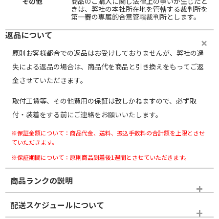
その他
商品のご購入に関し法律上の争いが生じたと
きは、弊社の本社所在地を管轄する裁判所を
第一審の専属的合意管轄裁判所とします。
返品について
原則お客様都合での返品はお受けしておりませんが、弊社の過
失による返品の場合は、商品代を商品と引き換えをもってご返
金させていただきます。
取付工賃等、その他費用の保証は致しかねますので、必ず取
付・装着をする前にご連絡をお願いいたします。
※保証金額について：商品代金、送料、振込手数料の合計額を上限とさせ
ていただきます。
※保証期間について：原則商品到着後1週間とさせていただきます。
商品ランクの説明
※商品ランクは出品者の主観により判断しておりますので、あら
配送スケジュールについて
かじめご了承ください。