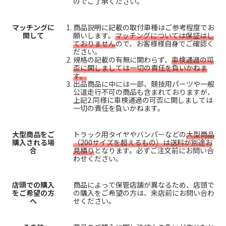
のでご了承ください。
マッチングに
商品説明に記載の取付車種はご参考程度でお
関して
願いします。
マッチングについては保証はし
ておりません
ので、お客様様自身でご確認く
ださい。
規格の記載の有無に関わらず、
車検通過の可
否に関しましては一切の責任を負いかねま
す。
出品商品に中には一部、競技用パーツや一般
公道走行不可の商品も含まれておりますが、
上記2.同様に車検通過の可否に関しましては
一切の責任を負いかねます。
大型商品をご
トラック用タイヤやバンパーなどの
大型商品
購入される場
（200サイズを超えるもの）は送料が別途お
合
見積り
となります。必ずご注文前にお問い合
わせください。
店頭での購入
商品によって保管店舗が異なるため、店頭で
をご希望の方
の購入をご希望の方は、来店前にお問い合わ
へ
せください。