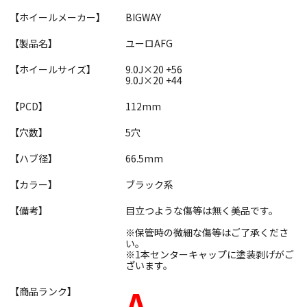
【ホイールメーカー】
BIGWAY
【製品名】
ユーロAFG
【ホイールサイズ】
9.0J×20 +56
9.0J×20 +44
【PCD】
112mm
【穴数】
5穴
【ハブ径】
66.5mm
【カラー】
ブラック系
【備考】
目立つような傷等は無く美品です。
※保管時の微細な傷等はご了承くださ
い。
※1本センターキャップに塗装剥げがご
ざいます。
A
【商品ランク】