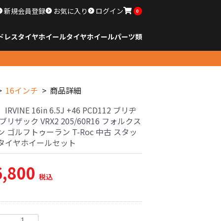
新規会員登録
お気に入り
ログイン
0
ドレスタイヤホイール
タイヤ
ホイール
パーツ類
のサイズ
ンチ以下
チ
チ
チ
チ
チ
チ
チ
チ
ンチ以上
すべてのサイズ
14インチ以下
15インチ
16インチ
17インチ
18インチ
19インチ
20インチ
21インチ
22インチ
23インチ以上
すべてのサイズ
14インチ以下
15インチ
16インチ
17インチ
18インチ
19インチ
20インチ
21インチ
22インチ
23インチ以上
すべてのパーツ
16インチ
商品詳細
RVINE 16in 6.5J +46 PCD112 ブリヂ
ブリザック VRX2 205/60R16 フォルクス
 ゴルフトゥーラン T-Roc 中古 スタッ
タイヤホイールセット
6,800
税込