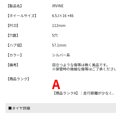
【製品名】
IRVINE
【ホイールサイズ】
6.5J×16 +46
【PCD】
112mm
【穴数】
5穴
【ハブ径】
57.1mm
【カラー】
シルバー系
【備考】
目立つような傷等は無く美品です。
※保管時の微細な傷等はご了承くださ
A
【商品ランク】
【商品ランクA】：走行距離が少なく
■タイヤ詳細