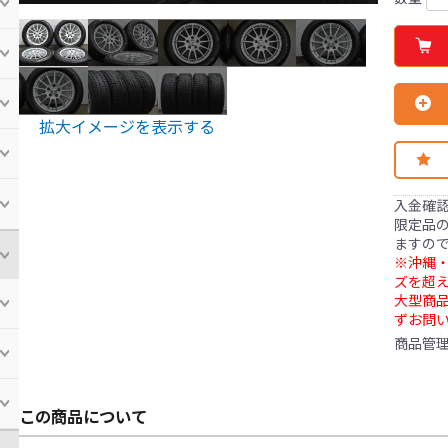
拡大イメージを表示する
入金確
限定品の
ますの
※沖縄・
ズを超え
大型商
ずお問
商品管
この商品について