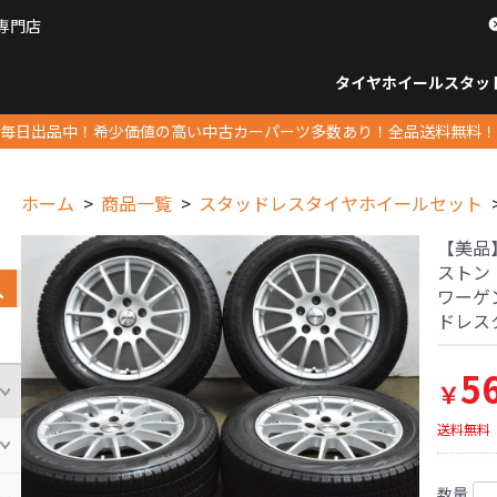
専門店
パーツ販売ナンバーワン
タイヤホイール
スタッ
すべてのサイズ
14インチ以下
15インチ
16インチ
17インチ
18インチ
19インチ
20インチ
21インチ
22インチ
23インチ以上
すべて
14イ
15イン
16イン
17イン
18イン
19イン
20イン
21イン
22イン
23イ
毎日出品中！希少価値の高い中古カーパーツ多数あり！全品送料無料！
ホーム
商品一覧
スタッドレスタイヤホイールセット
【美品】I
ストン 
ワーゲン
ドレス
5
￥
送料無料
数量