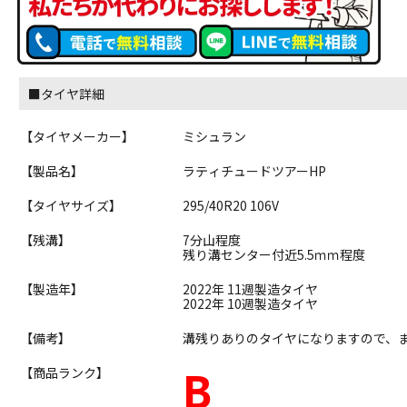
■タイヤ詳細
【タイヤメーカー】
ミシュラン
【製品名】
ラティチュードツアーHP
【タイヤサイズ】
295/40R20 106V
【残溝】
7分山程度
残り溝センター付近5.5ｍｍ程度
【製造年】
2022年 11週製造タイヤ
2022年 10週製造タイヤ
【備考】
溝残りありのタイヤになりますので、
B
【商品ランク】