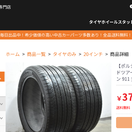
専門店
パーツ販売ナンバーワン
タイヤホイール
スタッ
すべてのサイズ
14インチ以下
15インチ
16インチ
17インチ
18インチ
19インチ
20インチ
21インチ
22インチ
23インチ以上
すべて
14イ
15イン
16イン
17イン
18イン
19イン
20イン
21イン
22イン
23イ
毎日出品中！希少価値の高い中古カーパーツ多数あり！全品送料無料！
ホーム
商品一覧
タイヤのみ
20インチ
商品詳細
【ポル
ドツアー
ン 91
3
￥
送料無料