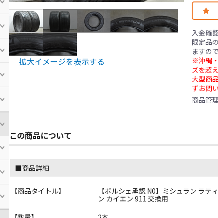
入金確
限定品の
ますの
※沖縄・
拡大イメージを表示する
ズを超え
大型商
ずお問
商品管
この商品について
■商品詳細
【商品タイトル】
【ポルシェ承認 N0】ミシュラン ラティチ
ン カイエン 911 交換用
【数量】
2本