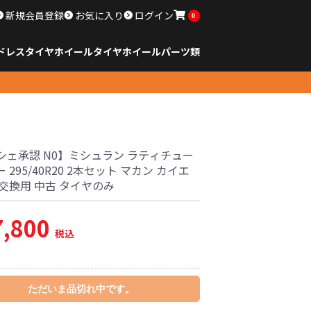
新規会員登録
お気に入り
ログイン
0
ドレスタイヤホイール
タイヤ
ホイール
パーツ類
のサイズ
ンチ以下
チ
チ
チ
チ
チ
チ
チ
チ
ンチ以上
すべてのサイズ
14インチ以下
15インチ
16インチ
17インチ
18インチ
19インチ
20インチ
21インチ
22インチ
23インチ以上
すべてのサイズ
14インチ以下
15インチ
16インチ
17インチ
18インチ
19インチ
20インチ
21インチ
22インチ
23インチ以上
すべてのパーツ
シェ承認 N0】ミシュラン ラティチュー
 295/40R20 2本セット マカン カイエ
1 交換用 中古 タイヤのみ
7,800
税込
ただいま品切れ中です。