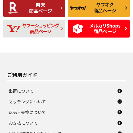
C
C
比較的きれいな中古
られるが、使用に問
品
題のない中古品
残り溝も少なく、偏
使用感や目立つ傷が
D
D
磨耗がみられ、短期
あり、一般的な中古
間使用できるくらい
品
の中古品
使用感や大きな傷が
即タイヤ交換レベル
J
J
あり、落ちない汚れ
のタイヤ。ジャンク
がある。ジャンク品
品
ご利用ガイド
出荷について
マッチングについて
返品・交換について
お支払について