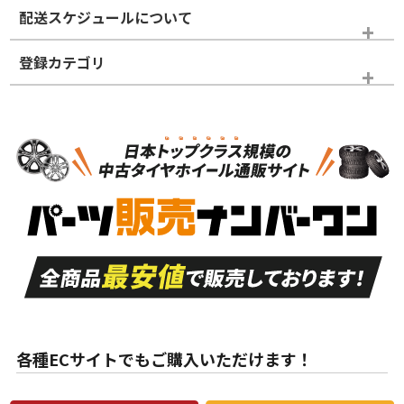
※商品ランクは出品者の主観により判断しておりますので、あら
配送スケジュールについて
かじめご了承ください。
登録カテゴリ
ホイールランク
タイヤランク
タイヤのみ
N
N
タイヤのみ
16インチ
＞
新品・新品未使用品
新品・新品未使用品
新車外し品（新古
S
S
新車外し品（新古
品）、イボ・ライン
品）
付き
走行距離も少なく、
走行距離も少なく、
A
A
目立つ傷もほとんど
非常に状態の良い中
ない中古品
古品
目立たない程度の使
走行距離・偏磨耗は
B
B
用傷があるが、良質
少ない、劣化のほと
な中古品
んどない中古品
各種ECサイトでもご購入いただけます！
使用感や傷があり、
偏磨耗・劣化は感じ