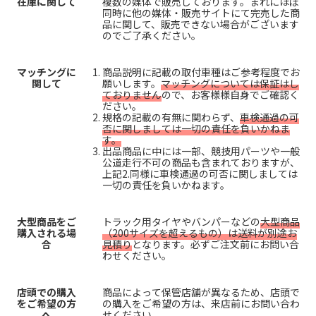
在庫に関して
複数の媒体で販売しております。まれにほぼ
同時に他の媒体・販売サイトにて完売した商
品に関して、販売できない場合がございます
のでご了承ください。
マッチングに
商品説明に記載の取付車種はご参考程度でお
関して
願いします。
マッチングについては保証はし
ておりません
ので、お客様様自身でご確認く
ださい。
規格の記載の有無に関わらず、
車検通過の可
否に関しましては一切の責任を負いかねま
す。
出品商品に中には一部、競技用パーツや一般
公道走行不可の商品も含まれておりますが、
上記2.同様に車検通過の可否に関しましては
一切の責任を負いかねます。
大型商品をご
トラック用タイヤやバンパーなどの
大型商品
購入される場
（200サイズを超えるもの）は送料が別途お
合
見積り
となります。必ずご注文前にお問い合
わせください。
店頭での購入
商品によって保管店舗が異なるため、店頭で
をご希望の方
の購入をご希望の方は、来店前にお問い合わ
へ
せください。