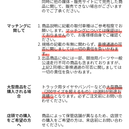
同時に他の媒体・販売サイトにて完売した商
品に関して、販売できない場合がございます
のでご了承ください。
マッチングに
商品説明に記載の取付車種はご参考程度でお
関して
願いします。
マッチングについては保証はし
ておりません
ので、お客様様自身でご確認く
ださい。
規格の記載の有無に関わらず、
車検通過の可
否に関しましては一切の責任を負いかねま
す。
出品商品に中には一部、競技用パーツや一般
公道走行不可の商品も含まれておりますが、
上記2.同様に車検通過の可否に関しましては
一切の責任を負いかねます。
大型商品をご
トラック用タイヤやバンパーなどの
大型商品
購入される場
（200サイズを超えるもの）は送料が別途お
合
見積り
となります。必ずご注文前にお問い合
わせください。
店頭での購入
商品によって保管店舗が異なるため、店頭で
をご希望の方
の購入をご希望の方は、来店前にお問い合わ
へ
せください。