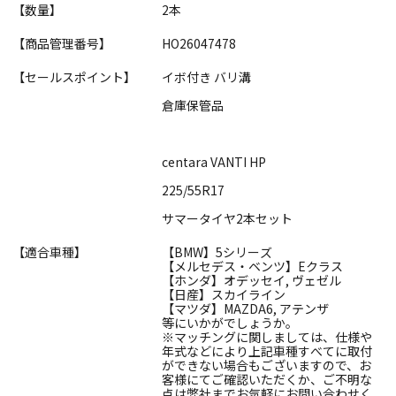
【数量】
2本
【商品管理番号】
HO26047478
【セールスポイント】
イボ付き バリ溝
倉庫保管品
centara VANTI HP
225/55R17
サマータイヤ2本セット
【適合車種】
【BMW】5シリーズ
【メルセデス・ベンツ】Eクラス
【ホンダ】オデッセイ, ヴェゼル
【日産】スカイライン
【マツダ】MAZDA6, アテンザ
等にいかがでしょうか。
※マッチングに関しましては、仕様や
年式などにより上記車種すべてに取付
ができない場合もございますので、お
客様にてご確認いただくか、ご不明な
点は弊社までお気軽にお問い合わせく