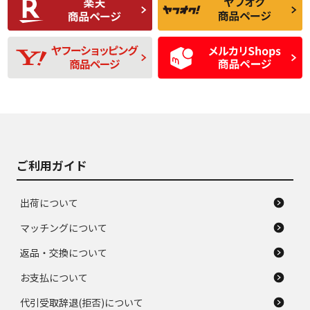
品
題のない中古品
残り溝も少なく、偏
使用感や目立つ傷が
D
D
磨耗がみられ、短期
あり、一般的な中古
間使用できるくらい
品
の中古品
使用感や大きな傷が
即タイヤ交換レベル
J
J
あり、落ちない汚れ
のタイヤ。ジャンク
がある。ジャンク品
品
ご利用ガイド
出荷について
マッチングについて
返品・交換について
お支払について
代引受取辞退(拒否)について