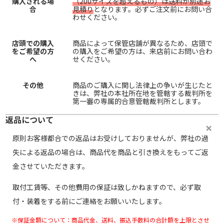
購入される場
（200サイズを超えるもの）は送料が別途お
合
見積り
となります。必ずご注文前にお問い合
わせください。
店頭での購入
商品によって保管店舗が異なるため、店頭で
をご希望の方
の購入をご希望の方は、来店前にお問い合わ
へ
せください。
その他
商品のご購入に関し法律上の争いが生じたと
きは、弊社の本社所在地を管轄する裁判所を
第一審の専属的合意管轄裁判所とします。
返品について
原則お客様都合での返品はお受けしておりませんが、弊社の過
失による返品の場合は、商品代を商品と引き換えをもってご返
金させていただきます。
取付工賃等、その他費用の保証は致しかねますので、必ず取
付・装着をする前にご連絡をお願いいたします。
※保証金額について：商品代金、送料、振込手数料の合計額を上限とさせ