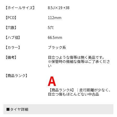
【ホイールサイズ】
8.5J×19 +38
【PCD】
112mm
【穴数】
5穴
【ハブ径】
66.5mm
【カラー】
ブラック系
【備考】
目立つような傷等は無く美品です。
※保管時の微細な傷等はご了承くださ
い
A
【商品ランク】
【商品ランクA】：走行距離が少なく、
目立つ傷もほとんどない中古品
■タイヤ詳細