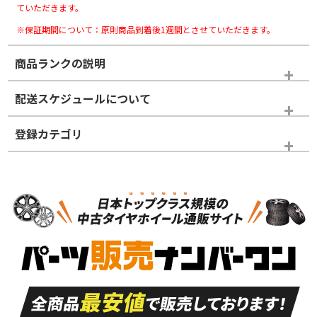
ていただきます。
※保証期間について：原則商品到着後1週間とさせていただきます。
商品ランクの説明
※商品ランクは出品者の主観により判断しておりますので、あら
配送スケジュールについて
かじめご了承ください。
登録カテゴリ
ホイールランク
タイヤランク
スタッドレスタイヤホイールセット
N
N
スタッドレスタイヤホイールセット
19インチ
＞
新品・新品未使用品
新品・新品未使用品
新車外し品（新古
S
S
新車外し品（新古
品）、イボ・ライン
品）
付き
走行距離も少なく、
走行距離も少なく、
A
A
目立つ傷もほとんど
非常に状態の良い中
ない中古品
古品