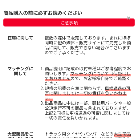
商品購入の前に必ずお読みください
注意事項
在庫に関して
複数の媒体で販売しております。まれにほぼ
同時に他の媒体・販売サイトにて完売した商
品に関して、販売できない場合がございます
のでご了承ください。
マッチングに
商品説明に記載の取付車種はご参考程度でお
関して
願いします。
マッチングについては保証はし
ておりません
ので、お客様様自身でご確認く
ださい。
規格の記載の有無に関わらず、
車検通過の可
否に関しましては一切の責任を負いかねま
す。
出品商品に中には一部、競技用パーツや一般
公道走行不可の商品も含まれておりますが、
上記2.同様に車検通過の可否に関しましては
一切の責任を負いかねます。
大型商品をご
トラック用タイヤやバンパーなどの
大型商品