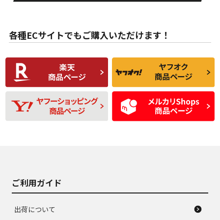
目立たない程度の使
走行距離・偏磨耗は
B
B
用傷があるが、良質
少ない、劣化のほと
な中古品
んどない中古品
各種ECサイトでもご購入いただけます！
使用感や傷があり、
偏磨耗・劣化は感じ
C
C
比較的きれいな中古
られるが、使用に問
品
題のない中古品
残り溝も少なく、偏
使用感や目立つ傷が
D
D
磨耗がみられ、短期
あり、一般的な中古
間使用できるくらい
品
の中古品
使用感や大きな傷が
即タイヤ交換レベル
J
J
あり、落ちない汚れ
のタイヤ。ジャンク
がある。ジャンク品
品
ご利用ガイド
出荷について