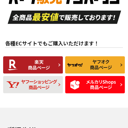
走行距離も少なく、
走行距離も少なく、
A
A
目立つ傷もほとんど
非常に状態の良い中
ない中古品
古品
目立たない程度の使
走行距離・偏磨耗は
B
B
用傷があるが、良質
少ない、劣化のほと
な中古品
んどない中古品
各種ECサイトでもご購入いただけます！
使用感や傷があり、
偏磨耗・劣化は感じ
C
C
比較的きれいな中古
られるが、使用に問
品
題のない中古品
残り溝も少なく、偏
使用感や目立つ傷が
D
D
磨耗がみられ、短期
あり、一般的な中古
間使用できるくらい
品
の中古品
使用感や大きな傷が
即タイヤ交換レベル
J
J
あり、落ちない汚れ
のタイヤ。ジャンク
がある。ジャンク品
品