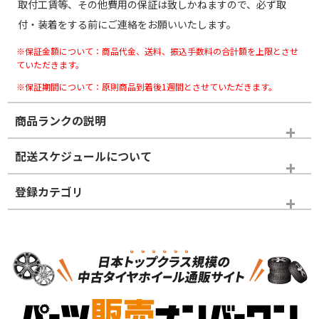
取付工賃等、その他費用の保証は致しかねますので、必ず取
付・装着をする前にご連絡をお願いいたします。
※保証金額について：商品代金、送料、振込手数料の合計額を上限とさせ
ていただきます。
※保証期間について：原則商品到着後1週間とさせていただきます。
商品ランクの説明
※商品ランクは出品者の主観により判断しておりますので、あら
配送スケジュールについて
かじめご了承ください。
登録カテゴリ
ホイールランク
タイヤランク
タイヤホイールセット
N
N
タイヤホイールセット
18インチ
＞
新品・新品未使用品
新品・新品未使用品
新車外し品（新古
S
S
新車外し品（新古
品）、イボ・ライン
品）
付き