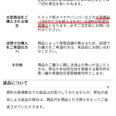
一切の責任を負いかねます。
大型商品をご
トラック用タイヤやバンパーなどの
大型商品
購入される場
（200サイズを超えるもの）は送料が別途お
合
見積り
となります。必ずご注文前にお問い合
わせください。
店頭での購入
商品によって保管店舗が異なるため、店頭で
をご希望の方
の購入をご希望の方は、来店前にお問い合わ
へ
せください。
その他
商品のご購入に関し法律上の争いが生じたと
きは、弊社の本社所在地を管轄する裁判所を
第一審の専属的合意管轄裁判所とします。
返品について
原則お客様都合での返品はお受けしておりませんが、弊社の過
失による返品の場合は、商品代を商品と引き換えをもってご返
金させていただきます。