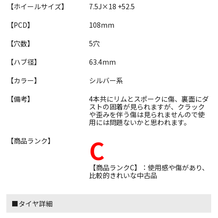
【ホイールサイズ】
7.5J×18 +52.5
【PCD】
108mm
【穴数】
5穴
【ハブ径】
63.4mm
【カラー】
シルバー系
【備考】
4本共にリムとスポークに傷、裏面にダ
ストの固着が見られますが、クラック
や歪みを伴う傷は見られませんので使
用には問題ないかと思われます。
C
【商品ランク】
【商品ランクC】：使用感や傷があり、
比較的きれいな中古品
■タイヤ詳細