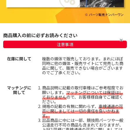
商品購入の前に必ずお読みください
注意事項
在庫に関して
複数の媒体で販売しております。まれにほぼ
同時に他の媒体・販売サイトにて完売した商
品に関して、販売できない場合がございます
のでご了承ください。
マッチングに
商品説明に記載の取付車種はご参考程度でお
関して
願いします。
マッチングについては保証はし
ておりません
ので、お客様様自身でご確認く
ださい。
規格の記載の有無に関わらず、
車検通過の可
否に関しましては一切の責任を負いかねま
す。
出品商品に中には一部、競技用パーツや一般
公道走行不可の商品も含まれておりますが、
上記2.同様に車検通過の可否に関しましては