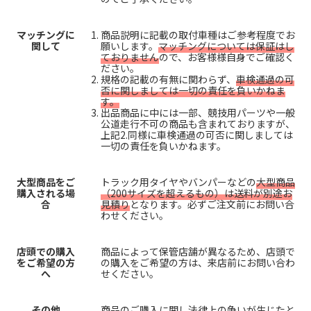
マッチングに
商品説明に記載の取付車種はご参考程度でお
関して
願いします。
マッチングについては保証はし
ておりません
ので、お客様様自身でご確認く
ださい。
規格の記載の有無に関わらず、
車検通過の可
否に関しましては一切の責任を負いかねま
す。
出品商品に中には一部、競技用パーツや一般
公道走行不可の商品も含まれておりますが、
上記2.同様に車検通過の可否に関しましては
一切の責任を負いかねます。
大型商品をご
トラック用タイヤやバンパーなどの
大型商品
購入される場
（200サイズを超えるもの）は送料が別途お
合
見積り
となります。必ずご注文前にお問い合
わせください。
店頭での購入
商品によって保管店舗が異なるため、店頭で
をご希望の方
の購入をご希望の方は、来店前にお問い合わ
へ
せください。
その他
商品のご購入に関し法律上の争いが生じたと