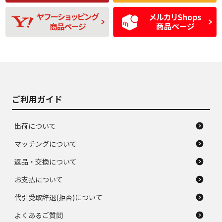
残り溝も少なく、偏
使用感や目立つ傷が
D
D
磨耗がみられ、短期
あり、一般的な中古
間使用できるくらい
品
の中古品
使用感や大きな傷が
即タイヤ交換レベル
J
J
あり、落ちない汚れ
のタイヤ。ジャンク
がある。ジャンク品
品
ご利用ガイド
出荷について
マッチングについて
返品・交換について
お支払について
代引受取辞退(拒否)について
よくあるご質問