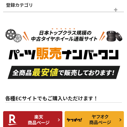
登録カテゴリ
ホイールランク
タイヤランク
タイヤのみ
N
N
タイヤのみ
22インチ
＞
新品・新品未使用品
新品・新品未使用品
新車外し品（新古
S
S
新車外し品（新古
品）、イボ・ライン
品）
付き
走行距離も少なく、
走行距離も少なく、
A
A
目立つ傷もほとんど
非常に状態の良い中
ない中古品
古品
目立たない程度の使
走行距離・偏磨耗は
B
B
用傷があるが、良質
少ない、劣化のほと
な中古品
んどない中古品
各種ECサイトでもご購入いただけます！
使用感や傷があり、
偏磨耗・劣化は感じ
C
C
比較的きれいな中古
られるが、使用に問
品
題のない中古品