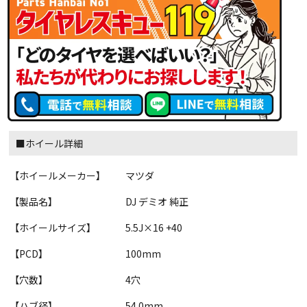
■ホイール詳細
【ホイールメーカー】
マツダ
【製品名】
DJ デミオ 純正
【ホイールサイズ】
5.5J×16 +40
【PCD】
100mm
【穴数】
4穴
【ハブ径】
54.0mm