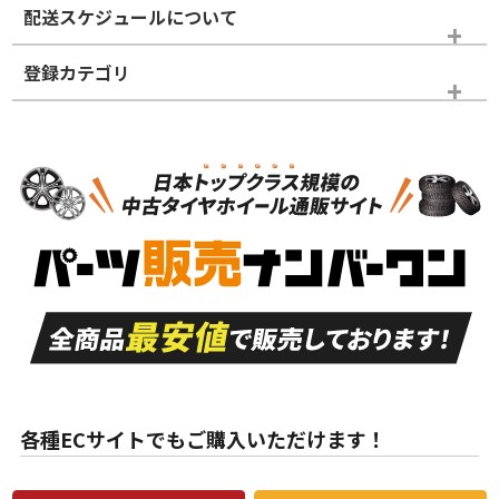
配送スケジュールについて
かじめご了承ください。
登録カテゴリ
ホイールランク
タイヤランク
ホイールのみ
N
N
ホイールのみ
16インチ
＞
新品・新品未使用品
新品・新品未使用品
新車外し品（新古
S
S
新車外し品（新古
品）、イボ・ライン
品）
付き
走行距離も少なく、
走行距離も少なく、
A
A
目立つ傷もほとんど
非常に状態の良い中
ない中古品
古品
目立たない程度の使
走行距離・偏磨耗は
B
B
用傷があるが、良質
少ない、劣化のほと
な中古品
んどない中古品
各種ECサイトでもご購入いただけます！
使用感や傷があり、
偏磨耗・劣化は感じ