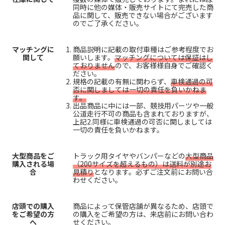
同時に他の媒体・販売サイトにて完売した商
品に関して、販売できない場合がございます
のでご了承ください。
マッチングに
商品説明に記載の取付車種はご参考程度でお
関して
願いします。
マッチングについては保証はし
ておりません
ので、お客様様自身でご確認く
ださい。
規格の記載の有無に関わらず、
車検通過の可
否に関しましては一切の責任を負いかねま
す。
出品商品に中には一部、競技用パーツや一般
公道走行不可の商品も含まれておりますが、
上記2.同様に車検通過の可否に関しましては
一切の責任を負いかねます。
大型商品をご
トラック用タイヤやバンパーなどの
大型商品
購入される場
（200サイズを超えるもの）は送料が別途お
合
見積り
となります。必ずご注文前にお問い合
わせください。
店頭での購入
商品によって保管店舗が異なるため、店頭で
をご希望の方
の購入をご希望の方は、来店前にお問い合わ
へ
せください。