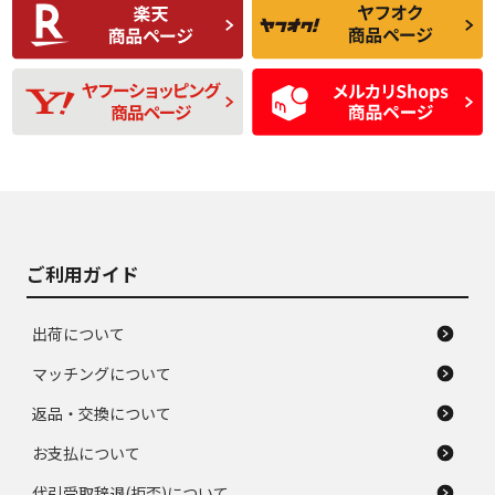
C
C
比較的きれいな中古
られるが、使用に問
品
題のない中古品
残り溝も少なく、偏
使用感や目立つ傷が
D
D
磨耗がみられ、短期
あり、一般的な中古
間使用できるくらい
品
の中古品
使用感や大きな傷が
即タイヤ交換レベル
J
J
あり、落ちない汚れ
のタイヤ。ジャンク
がある。ジャンク品
品
ご利用ガイド
出荷について
マッチングについて
返品・交換について
お支払について
代引受取辞退(拒否)について