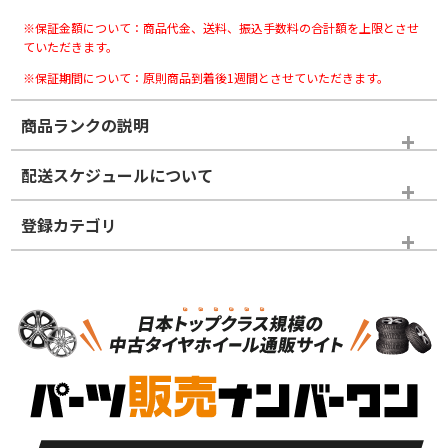
※保証金額について：商品代金、送料、振込手数料の合計額を上限とさせ
ていただきます。
※保証期間について：原則商品到着後1週間とさせていただきます。
商品ランクの説明
※商品ランクは出品者の主観により判断しておりますので、あら
配送スケジュールについて
かじめご了承ください。
登録カテゴリ
ホイールランク
タイヤランク
ホイールのみ
N
N
ホイールのみ
20インチ
＞
新品・新品未使用品
新品・新品未使用品
新車外し品（新古
S
S
新車外し品（新古
品）、イボ・ライン
品）
付き
走行距離も少なく、
走行距離も少なく、