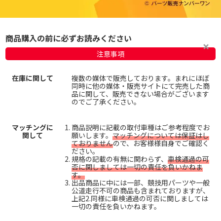
商品購入の前に必ずお読みください
注意事項
在庫に関して
複数の媒体で販売しております。まれにほぼ
同時に他の媒体・販売サイトにて完売した商
品に関して、販売できない場合がございます
のでご了承ください。
マッチングに
商品説明に記載の取付車種はご参考程度でお
関して
願いします。
マッチングについては保証はし
ておりません
ので、お客様様自身でご確認く
ださい。
規格の記載の有無に関わらず、
車検通過の可
否に関しましては一切の責任を負いかねま
す。
出品商品に中には一部、競技用パーツや一般
公道走行不可の商品も含まれておりますが、
上記2.同様に車検通過の可否に関しましては
一切の責任を負いかねます。