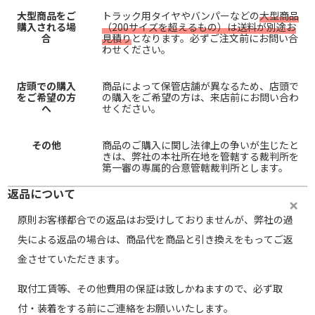
大型商品をご
トラック用タイヤやバンパーなどの
大型商品
購入される場
（200サイズを超えるもの）は送料が別途お
合
見積り
となります。必ずご注文前にお問い合
わせください。
店頭での購入
商品によって保管店舗が異なるため、店頭で
をご希望の方
の購入をご希望の方は、来店前にお問い合わ
へ
せください。
その他
商品のご購入に関し法律上の争いが生じたと
きは、弊社の本社所在地を管轄する裁判所を
第一審の専属的合意管轄裁判所とします。
返品について
原則お客様都合での返品はお受けしておりませんが、弊社の過
失による返品の場合は、商品代を商品と引き換えをもってご返
金させていただきます。
取付工賃等、その他費用の保証は致しかねますので、必ず取
付・装着をする前にご連絡をお願いいたします。