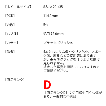
【ホイールサイズ】
8.5J×20 +35
【PCD】
114.3mm
【穴数】
5穴
【ハブ径】
汎用 73.0mm
【カラー】
ブラックポリッシュ
【備考】
4本ともにリム傷やクリア劣化、スポー
ク傷、腐食などの使用感はあります
が、歪みやクラックを伴うような傷は
見られません。
拡大した写真を掲載しておりますので
ご確認ください。
D
【商品ランク】
【商品ランクD】：使用感や目立つ傷が
あり、一般的な中古品