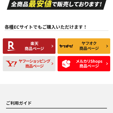
A
A
目立つ傷もほとんど
非常に状態の良い中
ない中古品
古品
目立たない程度の使
走行距離・偏磨耗は
B
B
用傷があるが、良質
少ない、劣化のほと
な中古品
んどない中古品
各種ECサイトでもご購入いただけます！
使用感や傷があり、
偏磨耗・劣化は感じ
C
C
比較的きれいな中古
られるが、使用に問
品
題のない中古品
残り溝も少なく、偏
使用感や目立つ傷が
D
D
磨耗がみられ、短期
あり、一般的な中古
間使用できるくらい
品
の中古品
使用感や大きな傷が
即タイヤ交換レベル
J
J
あり、落ちない汚れ
のタイヤ。ジャンク
がある。ジャンク品
品
ご利用ガイド