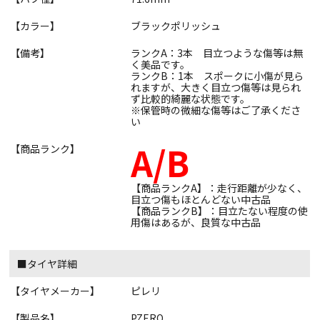
【カラー】
ブラックポリッシュ
【備考】
ランクA：3本 目立つような傷等は無
く美品です。
ランクB：1本 スポークに小傷が見ら
れますが、大きく目立つ傷等は見られ
ず比較的綺麗な状態です。
※保管時の微細な傷等はご了承くださ
い
A/B
【商品ランク】
【商品ランクA】：走行距離が少なく、
目立つ傷もほとんどない中古品
【商品ランクB】：目立たない程度の使
用傷はあるが、良質な中古品
■タイヤ詳細
【タイヤメーカー】
ピレリ
【製品名】
PZERO