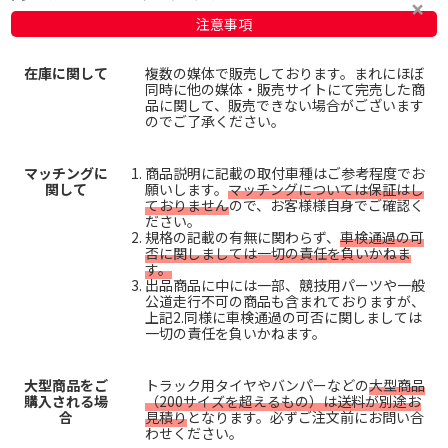
注意事項
在庫に関して
複数の媒体で販売しております。まれにほぼ
同時に他の媒体・販売サイトにて完売した商
品に関して、販売できない場合がございます
のでご了承ください。
マッチングに
商品説明に記載の取付車種はご参考程度でお
関して
願いします。
マッチングについては保証はし
ておりません
ので、お客様様自身でご確認く
ださい。
規格の記載の有無に関わらず、
車検通過の可
否に関しましては一切の責任を負いかねま
す。
出品商品に中には一部、競技用パーツや一般
公道走行不可の商品も含まれておりますが、
上記2.同様に車検通過の可否に関しましては
一切の責任を負いかねます。
大型商品をご
トラック用タイヤやバンパーなどの
大型商品
購入される場
（200サイズを超えるもの）は送料が別途お
合
見積り
となります。必ずご注文前にお問い合
わせください。