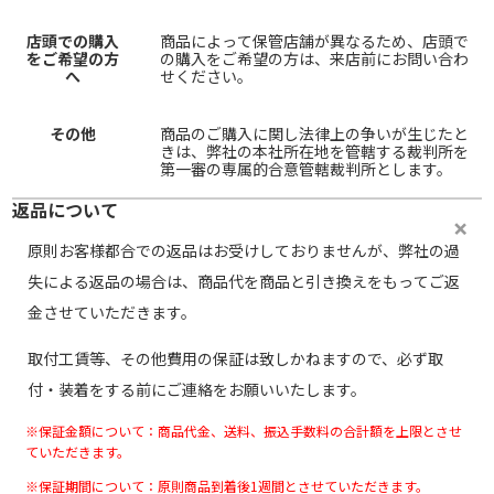
店頭での購入
商品によって保管店舗が異なるため、店頭で
をご希望の方
の購入をご希望の方は、来店前にお問い合わ
へ
せください。
その他
商品のご購入に関し法律上の争いが生じたと
きは、弊社の本社所在地を管轄する裁判所を
第一審の専属的合意管轄裁判所とします。
返品について
原則お客様都合での返品はお受けしておりませんが、弊社の過
失による返品の場合は、商品代を商品と引き換えをもってご返
金させていただきます。
取付工賃等、その他費用の保証は致しかねますので、必ず取
付・装着をする前にご連絡をお願いいたします。
※保証金額について：商品代金、送料、振込手数料の合計額を上限とさせ
ていただきます。
※保証期間について：原則商品到着後1週間とさせていただきます。