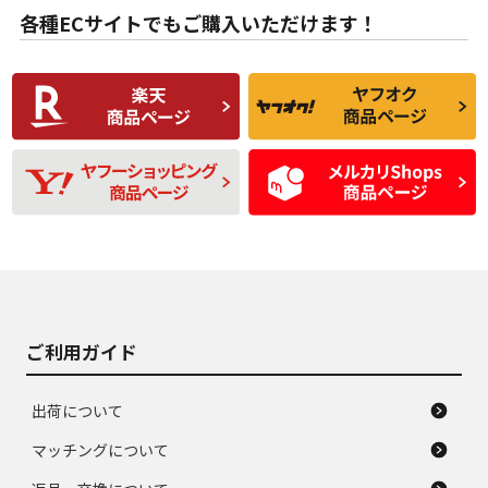
な中古品
んどない中古品
各種ECサイトでもご購入いただけます！
使用感や傷があり、
偏磨耗・劣化は感じ
C
C
比較的きれいな中古
られるが、使用に問
品
題のない中古品
残り溝も少なく、偏
使用感や目立つ傷が
D
D
磨耗がみられ、短期
あり、一般的な中古
間使用できるくらい
品
の中古品
使用感や大きな傷が
即タイヤ交換レベル
J
J
あり、落ちない汚れ
のタイヤ。ジャンク
がある。ジャンク品
品
ご利用ガイド
出荷について
マッチングについて