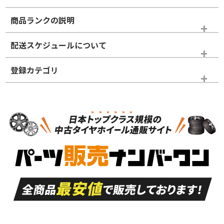
商品ランクの説明
※商品ランクは出品者の主観により判断しておりますので、あら
配送スケジュールについて
かじめご了承ください。
登録カテゴリ
ホイールランク
タイヤランク
タイヤホイールセット
N
N
タイヤホイールセット
22インチ
＞
新品・新品未使用品
新品・新品未使用品
新車外し品（新古
S
S
新車外し品（新古
品）、イボ・ライン
品）
付き
走行距離も少なく、
走行距離も少なく、
A
A
目立つ傷もほとんど
非常に状態の良い中
ない中古品
古品
目立たない程度の使
走行距離・偏磨耗は
B
B
用傷があるが、良質
少ない、劣化のほと