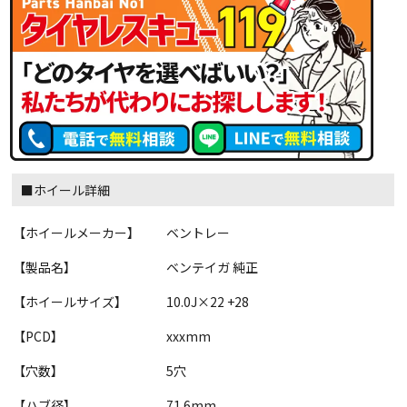
■ホイール詳細
【ホイールメーカー】
ベントレー
【製品名】
ベンテイガ 純正
【ホイールサイズ】
10.0J×22 +28
【PCD】
xxxmm
【穴数】
5穴
【ハブ径】
71.6mm