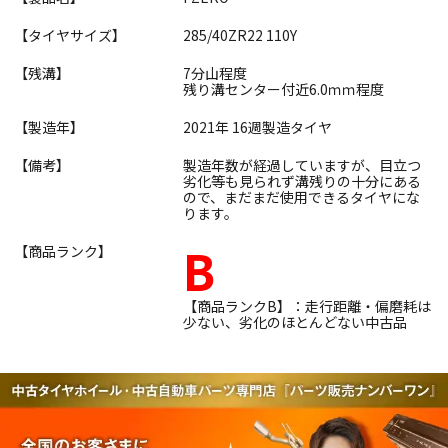
【タイヤサイズ】
285/40ZR22 110Y
【残溝】
7分山程度
残り溝センター付近6.0ｍｍ程度
【製造年】
2021年 16週製造タイヤ
【備考】
製造年数が経過していますが、目立つ
劣化等も見られず溝残りの十分にある
ので、まだまだ使用できるタイヤにな
ります。
B
【商品ランク】
【商品ランクB】：走行距離・偏磨耗は
少ない、劣化のほとんどない中古品