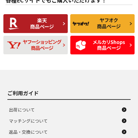
各種ECサイトでもご購入いただけます！
使用感や傷があり、
偏磨耗・劣化は感じ
C
C
比較的きれいな中古
られるが、使用に問
品
題のない中古品
残り溝も少なく、偏
使用感や目立つ傷が
D
D
磨耗がみられ、短期
あり、一般的な中古
間使用できるくらい
品
の中古品
使用感や大きな傷が
即タイヤ交換レベル
J
J
あり、落ちない汚れ
のタイヤ。ジャンク
がある。ジャンク品
品
ご利用ガイド
出荷について
マッチングについて
返品・交換について