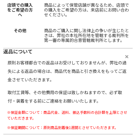
店頭での購入
商品によって保管店舗が異なるため、店頭で
をご希望の方
の購入をご希望の方は、来店前にお問い合わ
へ
せください。
その他
商品のご購入に関し法律上の争いが生じたと
きは、弊社の本社所在地を管轄する裁判所を
第一審の専属的合意管轄裁判所とします。
返品について
原則お客様都合での返品はお受けしておりませんが、弊社の過
失による返品の場合は、商品代を商品と引き換えをもってご返
金させていただきます。
取付工賃等、その他費用の保証は致しかねますので、必ず取
付・装着をする前にご連絡をお願いいたします。
※保証金額について：商品代金、送料、振込手数料の合計額を上限とさせ
ていただきます。
※保証期間について：原則商品到着後1週間とさせていただきます。