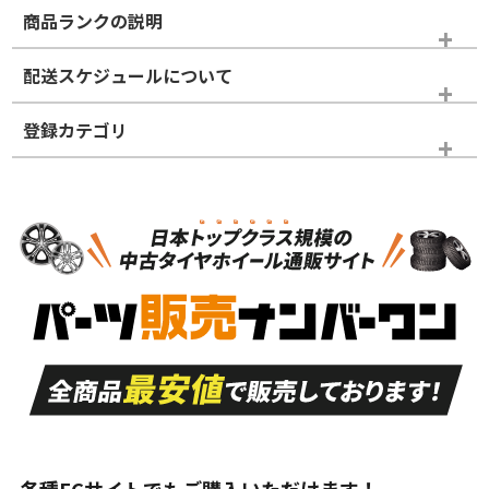
商品ランクの説明
※商品ランクは出品者の主観により判断しておりますので、あら
配送スケジュールについて
かじめご了承ください。
登録カテゴリ
ホイールランク
タイヤランク
スタッドレスタイヤのみ
N
N
スタッドレスタイヤのみ
17インチ
＞
新品・新品未使用品
新品・新品未使用品
新車外し品（新古
S
S
新車外し品（新古
品）、イボ・ライン
品）
付き
走行距離も少なく、
走行距離も少なく、
A
A
目立つ傷もほとんど
非常に状態の良い中
ない中古品
古品
目立たない程度の使
走行距離・偏磨耗は
B
B
用傷があるが、良質
少ない、劣化のほと
な中古品
んどない中古品