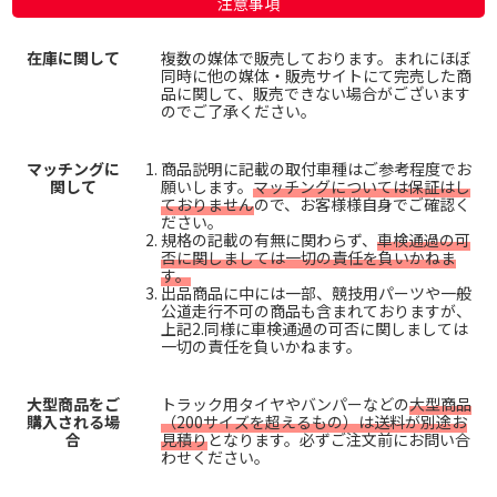
注意事項
在庫に関して
複数の媒体で販売しております。まれにほぼ
同時に他の媒体・販売サイトにて完売した商
品に関して、販売できない場合がございます
のでご了承ください。
マッチングに
商品説明に記載の取付車種はご参考程度でお
関して
願いします。
マッチングについては保証はし
ておりません
ので、お客様様自身でご確認く
ださい。
規格の記載の有無に関わらず、
車検通過の可
否に関しましては一切の責任を負いかねま
す。
出品商品に中には一部、競技用パーツや一般
公道走行不可の商品も含まれておりますが、
上記2.同様に車検通過の可否に関しましては
一切の責任を負いかねます。
大型商品をご
トラック用タイヤやバンパーなどの
大型商品
購入される場
（200サイズを超えるもの）は送料が別途お
合
見積り
となります。必ずご注文前にお問い合
わせください。