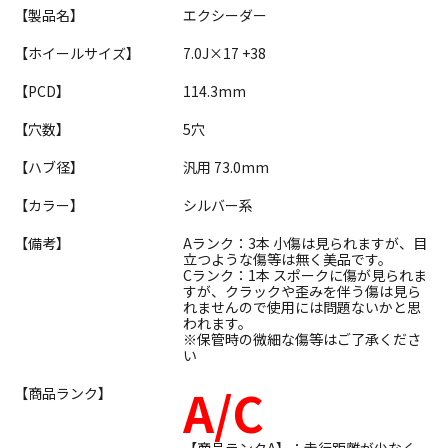
【製品名】
エクシーダー
【ホイールサイズ】
7.0J×17 +38
【PCD】
114.3mm
【穴数】
5穴
【ハブ径】
汎用 73.0mm
【カラー】
シルバー系
【備考】
Aランク：3本 小傷は見られますが、目
立つような傷等は無く美品です。
Cランク：1本 スポークに傷が見られま
すが、クラックや歪みを伴う傷は見ら
れませんので使用には問題ないかと思
われます。
※保管時の微細な傷等はご了承くださ
い
A/C
【商品ランク】