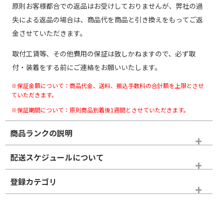
原則お客様都合での返品はお受けしておりませんが、弊社の過
失による返品の場合は、商品代を商品と引き換えをもってご返
金させていただきます。
取付工賃等、その他費用の保証は致しかねますので、必ず取
付・装着をする前にご連絡をお願いいたします。
※保証金額について：商品代金、送料、振込手数料の合計額を上限とさせ
ていただきます。
※保証期間について：原則商品到着後1週間とさせていただきます。
商品ランクの説明
※商品ランクは出品者の主観により判断しておりますので、あら
配送スケジュールについて
かじめご了承ください。
登録カテゴリ
ホイールランク
タイヤランク
スタッドレスタイヤホイールセット
N
N
スタッドレスタイヤホイールセット
17インチ
＞
新品・新品未使用品
新品・新品未使用品