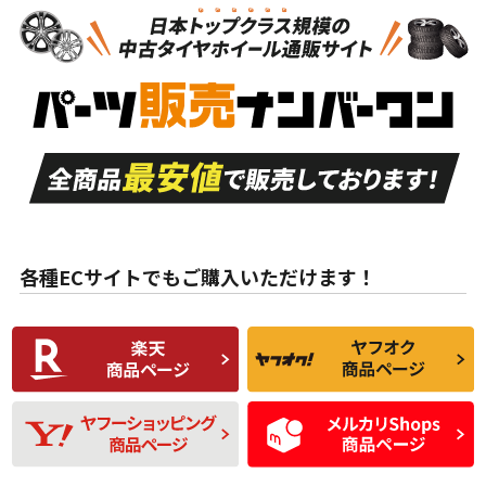
新車外し品（新古
S
S
新車外し品（新古
品）、イボ・ライン
品）
付き
走行距離も少なく、
走行距離も少なく、
A
A
目立つ傷もほとんど
非常に状態の良い中
ない中古品
古品
目立たない程度の使
走行距離・偏磨耗は
B
B
用傷があるが、良質
少ない、劣化のほと
な中古品
んどない中古品
各種ECサイトでもご購入いただけます！
使用感や傷があり、
偏磨耗・劣化は感じ
C
C
比較的きれいな中古
られるが、使用に問
品
題のない中古品
残り溝も少なく、偏
使用感や目立つ傷が
D
D
磨耗がみられ、短期
あり、一般的な中古
間使用できるくらい
品
の中古品