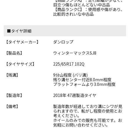
【商品ランクA】：走行距離が少なく、
目立つ傷もほとんどない中古品
【商品ランクC】：使用感や傷があり、
比較的きれいな中古品
■タイヤ詳細
【タイヤメーカー】
ダンロップ
【製品名】
ウィンターマックスSJ8
【タイヤサイズ】
225/65R17 102Q
【残溝】
9分山程度 (バリ溝)
残り溝センター付近8.0mm程度
プラットフォームより3.0mm程度
【製造年】
2018年 47週製造タイヤ
【備考】
製造年数が経過しており溝にシワが見
られますので、転がし程度の使用とお
考えください。
ホイールのみでの販売も可能です。お
気軽にお問い合わせください。