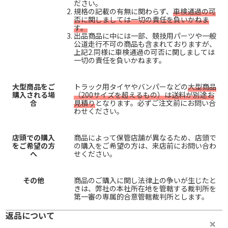
ださい。
規格の記載の有無に関わらず、
車検通過の可
否に関しましては一切の責任を負いかねま
す。
出品商品に中には一部、競技用パーツや一般
公道走行不可の商品も含まれておりますが、
上記2.同様に車検通過の可否に関しましては
一切の責任を負いかねます。
大型商品をご
トラック用タイヤやバンパーなどの
大型商品
購入される場
（200サイズを超えるもの）は送料が別途お
合
見積り
となります。必ずご注文前にお問い合
わせください。
店頭での購入
商品によって保管店舗が異なるため、店頭で
をご希望の方
の購入をご希望の方は、来店前にお問い合わ
へ
せください。
その他
商品のご購入に関し法律上の争いが生じたと
きは、弊社の本社所在地を管轄する裁判所を
第一審の専属的合意管轄裁判所とします。
返品について