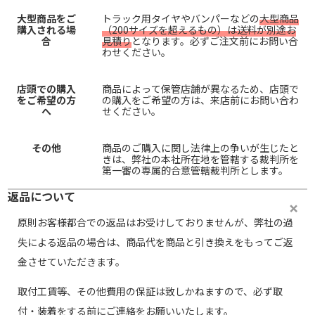
大型商品をご
トラック用タイヤやバンパーなどの
大型商品
購入される場
（200サイズを超えるもの）は送料が別途お
合
見積り
となります。必ずご注文前にお問い合
わせください。
店頭での購入
商品によって保管店舗が異なるため、店頭で
をご希望の方
の購入をご希望の方は、来店前にお問い合わ
へ
せください。
その他
商品のご購入に関し法律上の争いが生じたと
きは、弊社の本社所在地を管轄する裁判所を
第一審の専属的合意管轄裁判所とします。
返品について
原則お客様都合での返品はお受けしておりませんが、弊社の過
失による返品の場合は、商品代を商品と引き換えをもってご返
金させていただきます。
取付工賃等、その他費用の保証は致しかねますので、必ず取
付・装着をする前にご連絡をお願いいたします。