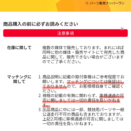
商品購入の前に必ずお読みください
注意事項
在庫に関して
複数の媒体で販売しております。まれにほぼ
同時に他の媒体・販売サイトにて完売した商
品に関して、販売できない場合がございます
のでご了承ください。
マッチングに
商品説明に記載の取付車種はご参考程度でお
関して
願いします。
マッチングについては保証はし
ておりません
ので、お客様様自身でご確認く
ださい。
規格の記載の有無に関わらず、
車検通過の可
否に関しましては一切の責任を負いかねま
す。
出品商品に中には一部、競技用パーツや一般
公道走行不可の商品も含まれておりますが、
上記2.同様に車検通過の可否に関しましては
一切の責任を負いかねます。