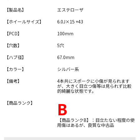
【製品名】
エステローザ
【ホイールサイズ】
6.0J×15 +43
【PCD】
100mm
【穴数】
5穴
【ハブ径】
67.0mm
【カラー】
シルバー系
【備考】
4本共にスポークに小傷が見られます
が、大きく目立つ傷等は見られず比較
的綺麗な状態です。
B
【商品ランク】
【商品ランクB】：目立たない程度の使
用傷はあるが、良質な中古品