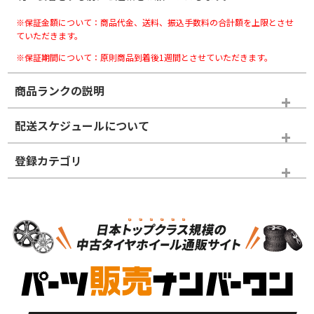
※保証金額について：商品代金、送料、振込手数料の合計額を上限とさせ
ていただきます。
※保証期間について：原則商品到着後1週間とさせていただきます。
商品ランクの説明
※商品ランクは出品者の主観により判断しておりますので、あら
配送スケジュールについて
かじめご了承ください。
登録カテゴリ
ホイールランク
タイヤランク
スタッドレスタイヤホイールセット
N
N
スタッドレスタイヤホイールセット
15インチ
＞
新品・新品未使用品
新品・新品未使用品
新車外し品（新古
S
S
新車外し品（新古
品）、イボ・ライン
品）
付き
走行距離も少なく、
走行距離も少なく、