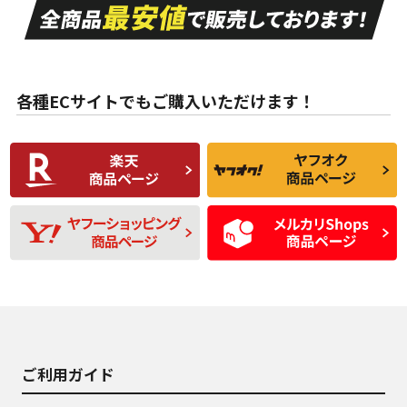
A
A
目立つ傷もほとんど
非常に状態の良い中
ない中古品
古品
目立たない程度の使
走行距離・偏磨耗は
B
B
用傷があるが、良質
少ない、劣化のほと
な中古品
んどない中古品
各種ECサイトでもご購入いただけます！
使用感や傷があり、
偏磨耗・劣化は感じ
C
C
比較的きれいな中古
られるが、使用に問
品
題のない中古品
残り溝も少なく、偏
使用感や目立つ傷が
D
D
磨耗がみられ、短期
あり、一般的な中古
間使用できるくらい
品
の中古品
使用感や大きな傷が
即タイヤ交換レベル
J
J
あり、落ちない汚れ
のタイヤ。ジャンク
がある。ジャンク品
品
ご利用ガイド