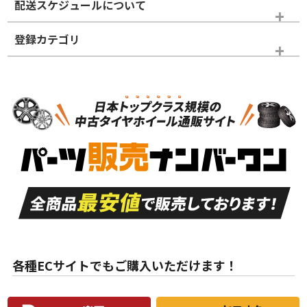
配送スケジュールについて
かじめご了承ください。
登録カテゴリ
ホイールランク
タイヤランク
タイヤホイールセット
N
N
タイヤホイールセット
17インチ
＞
新品・新品未使用品
新品・新品未使用品
新車外し品（新古
S
S
新車外し品（新古
品）、イボ・ライン
品）
付き
走行距離も少なく、
走行距離も少なく、
A
A
目立つ傷もほとんど
非常に状態の良い中
ない中古品
古品
目立たない程度の使
走行距離・偏磨耗は
B
B
用傷があるが、良質
少ない、劣化のほと
な中古品
んどない中古品
各種ECサイトでもご購入いただけます！
使用感や傷があり、
偏磨耗・劣化は感じ
C
C
比較的きれいな中古
られるが、使用に問