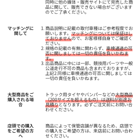
同時に他の媒体・販売サイトにて完売した商
品に関して、販売できない場合がございます
のでご了承ください。
マッチングに
商品説明に記載の取付車種はご参考程度でお
関して
願いします。
マッチングについては保証はし
ておりません
ので、お客様様自身でご確認く
ださい。
規格の記載の有無に関わらず、
車検通過の可
否に関しましては一切の責任を負いかねま
す。
出品商品に中には一部、競技用パーツや一般
公道走行不可の商品も含まれておりますが、
上記2.同様に車検通過の可否に関しましては
一切の責任を負いかねます。
大型商品をご
トラック用タイヤやバンパーなどの
大型商品
購入される場
（200サイズを超えるもの）は送料が別途お
合
見積り
となります。必ずご注文前にお問い合
わせください。
店頭での購入
商品によって保管店舗が異なるため、店頭で
をご希望の方
の購入をご希望の方は、来店前にお問い合わ
へ
せください。