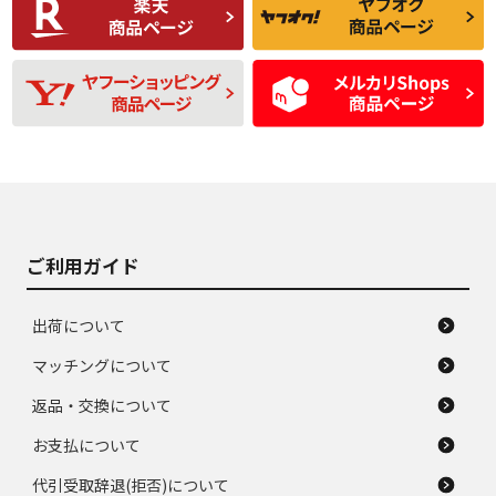
品
題のない中古品
残り溝も少なく、偏
使用感や目立つ傷が
D
D
磨耗がみられ、短期
あり、一般的な中古
間使用できるくらい
品
の中古品
使用感や大きな傷が
即タイヤ交換レベル
J
J
あり、落ちない汚れ
のタイヤ。ジャンク
がある。ジャンク品
品
ご利用ガイド
出荷について
マッチングについて
返品・交換について
お支払について
代引受取辞退(拒否)について