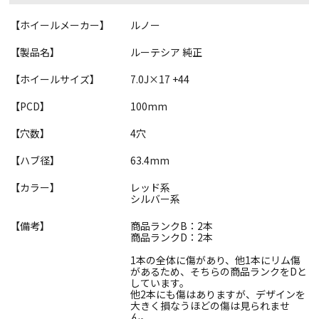
【ホイールメーカー】
ルノー
【製品名】
ルーテシア 純正
【ホイールサイズ】
7.0J×17 +44
【PCD】
100mm
【穴数】
4穴
【ハブ径】
63.4mm
【カラー】
レッド系
シルバー系
【備考】
商品ランクB：2本
商品ランクD：2本
1本の全体に傷があり、他1本にリム傷
があるため、そちらの商品ランクをDと
しています。
他2本にも傷はありますが、デザインを
大きく損なうほどの傷は見られませ
ん。