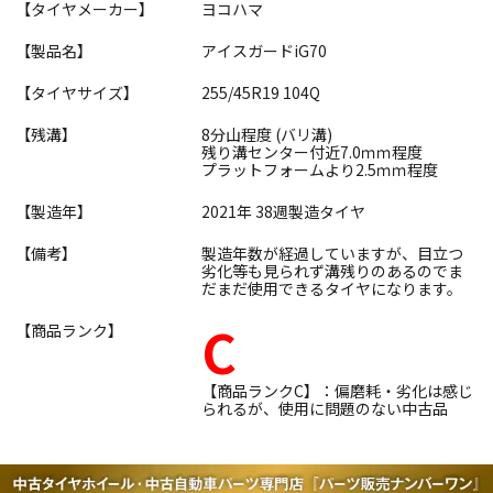
【タイヤメーカー】
ヨコハマ
【製品名】
アイスガードiG70
【タイヤサイズ】
255/45R19 104Q
【残溝】
8分山程度 (バリ溝)
残り溝センター付近7.0ｍｍ程度
プラットフォームより2.5ｍｍ程度
【製造年】
2021年 38週製造タイヤ
【備考】
製造年数が経過していますが、目立つ
劣化等も見られず溝残りのあるのでま
だまだ使用できるタイヤになります。
C
【商品ランク】
【商品ランクC】：偏磨耗・劣化は感じ
られるが、使用に問題のない中古品