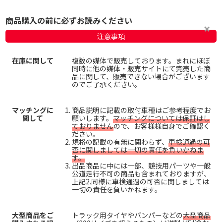
商品購入の前に必ずお読みください
注意事項
在庫に関して
複数の媒体で販売しております。まれにほぼ
同時に他の媒体・販売サイトにて完売した商
品に関して、販売できない場合がございます
のでご了承ください。
マッチングに
商品説明に記載の取付車種はご参考程度でお
関して
願いします。
マッチングについては保証はし
ておりません
ので、お客様様自身でご確認く
ださい。
規格の記載の有無に関わらず、
車検通過の可
否に関しましては一切の責任を負いかねま
す。
出品商品に中には一部、競技用パーツや一般
公道走行不可の商品も含まれておりますが、
上記2.同様に車検通過の可否に関しましては
一切の責任を負いかねます。
大型商品をご
トラック用タイヤやバンパーなどの
大型商品