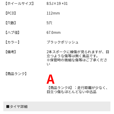
【ホイールサイズ】
8.5J×19 +31
【PCD】
112mm
【穴数】
5穴
【ハブ径】
67.0mm
【カラー】
ブラックポリッシュ
【備考】
2本スポークに線傷が見られますが、目
立つような傷等は無く美品です。
※保管時の微細な傷等はご了承くださ
い
A
【商品ランク】
【商品ランクA】：走行距離が少なく、
目立つ傷もほとんどない中古品
■タイヤ詳細