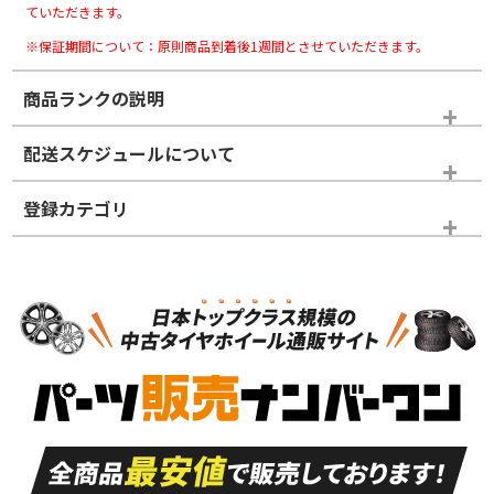
ていただきます。
※保証期間について：原則商品到着後1週間とさせていただきます。
商品ランクの説明
※商品ランクは出品者の主観により判断しておりますので、あら
配送スケジュールについて
かじめご了承ください。
登録カテゴリ
ホイールランク
タイヤランク
タイヤホイールセット
N
N
タイヤホイールセット
19インチ
＞
新品・新品未使用品
新品・新品未使用品
新車外し品（新古
S
S
新車外し品（新古
品）、イボ・ライン
品）
付き
走行距離も少なく、
走行距離も少なく、
A
A
目立つ傷もほとんど
非常に状態の良い中
ない中古品
古品