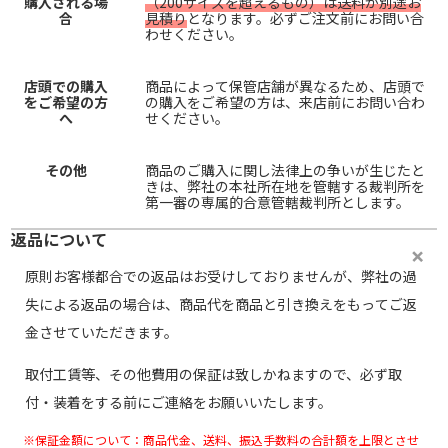
購入される場
（200サイズを超えるもの）は送料が別途お
合
見積り
となります。必ずご注文前にお問い合
わせください。
店頭での購入
商品によって保管店舗が異なるため、店頭で
をご希望の方
の購入をご希望の方は、来店前にお問い合わ
へ
せください。
その他
商品のご購入に関し法律上の争いが生じたと
きは、弊社の本社所在地を管轄する裁判所を
第一審の専属的合意管轄裁判所とします。
返品について
原則お客様都合での返品はお受けしておりませんが、弊社の過
失による返品の場合は、商品代を商品と引き換えをもってご返
金させていただきます。
取付工賃等、その他費用の保証は致しかねますので、必ず取
付・装着をする前にご連絡をお願いいたします。
※保証金額について：商品代金、送料、振込手数料の合計額を上限とさせ