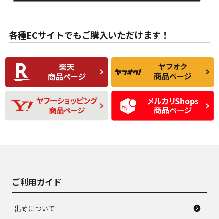
目立たない程度の使
走行距離・偏磨耗は
B
B
用傷があるが、良質
少ない、劣化のほと
な中古品
んどない中古品
各種ECサイトでもご購入いただけます！
使用感や傷があり、
偏磨耗・劣化は感じ
C
C
比較的きれいな中古
られるが、使用に問
品
題のない中古品
残り溝も少なく、偏
使用感や目立つ傷が
D
D
磨耗がみられ、短期
あり、一般的な中古
間使用できるくらい
品
の中古品
使用感や大きな傷が
即タイヤ交換レベル
J
J
あり、落ちない汚れ
のタイヤ。ジャンク
がある。ジャンク品
品
ご利用ガイド
出荷について