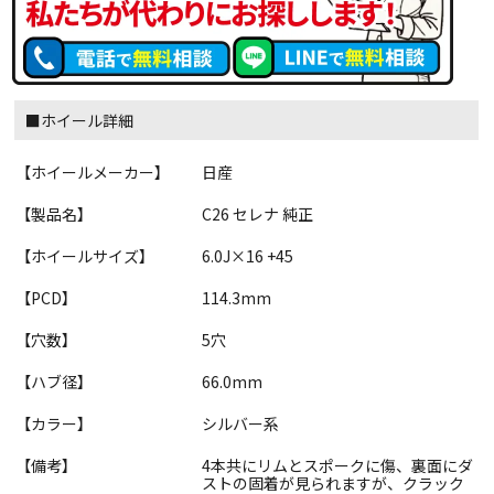
■ホイール詳細
【ホイールメーカー】
日産
【製品名】
C26 セレナ 純正
【ホイールサイズ】
6.0J×16 +45
【PCD】
114.3mm
【穴数】
5穴
【ハブ径】
66.0mm
【カラー】
シルバー系
【備考】
4本共にリムとスポークに傷、裏面にダ
ストの固着が見られますが、クラック