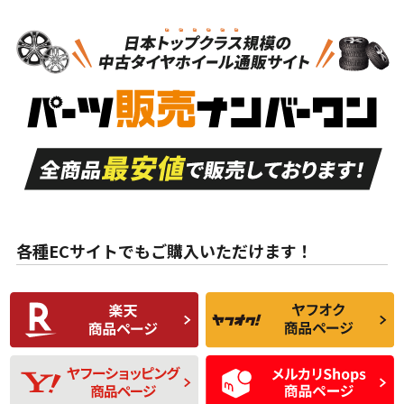
N
N
ホイールのみ
16インチ
＞
新品・新品未使用品
新品・新品未使用品
新車外し品（新古
S
S
新車外し品（新古
品）、イボ・ライン
品）
付き
走行距離も少なく、
走行距離も少なく、
A
A
目立つ傷もほとんど
非常に状態の良い中
ない中古品
古品
目立たない程度の使
走行距離・偏磨耗は
B
B
用傷があるが、良質
少ない、劣化のほと
な中古品
んどない中古品
各種ECサイトでもご購入いただけます！
使用感や傷があり、
偏磨耗・劣化は感じ
C
C
比較的きれいな中古
られるが、使用に問
品
題のない中古品
残り溝も少なく、偏
使用感や目立つ傷が
D
D
磨耗がみられ、短期
あり、一般的な中古
間使用できるくらい
品
の中古品