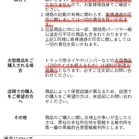
ておりません
ので、お客様様自身でご確認く
ださい。
規格の記載の有無に関わらず、
車検通過の可
否に関しましては一切の責任を負いかねま
す。
出品商品に中には一部、競技用パーツや一般
公道走行不可の商品も含まれておりますが、
上記2.同様に車検通過の可否に関しましては
一切の責任を負いかねます。
大型商品をご
トラック用タイヤやバンパーなどの
大型商品
購入される場
（200サイズを超えるもの）は送料が別途お
合
見積り
となります。必ずご注文前にお問い合
わせください。
店頭での購入
商品によって保管店舗が異なるため、店頭で
をご希望の方
の購入をご希望の方は、来店前にお問い合わ
へ
せください。
その他
商品のご購入に関し法律上の争いが生じたと
きは、弊社の本社所在地を管轄する裁判所を
第一審の専属的合意管轄裁判所とします。
返品について