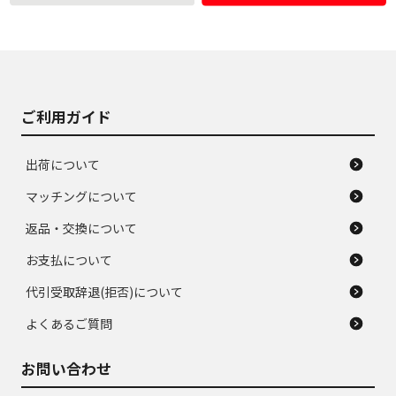
使用感や大きな傷が
即タイヤ交換レベル
J
J
あり、落ちない汚れ
のタイヤ。ジャンク
がある。ジャンク品
品
ご利用ガイド
出荷について
マッチングについて
返品・交換について
お支払について
代引受取辞退(拒否)について
よくあるご質問
お問い合わせ