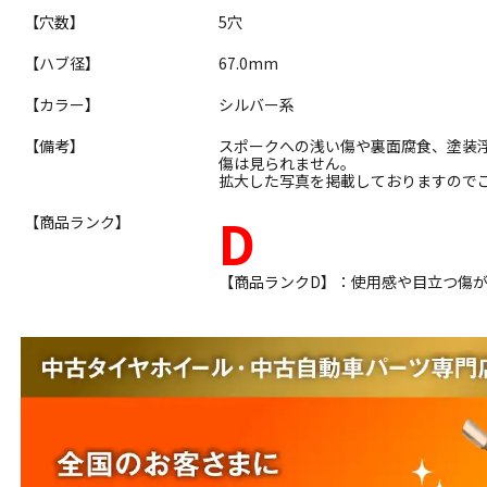
【穴数】
5穴
【ハブ径】
67.0mm
【カラー】
シルバー系
【備考】
スポークへの浅い傷や裏面腐食、塗装
傷は見られません。
拡大した写真を掲載しておりますので
D
【商品ランク】
【商品ランクD】：使用感や目立つ傷