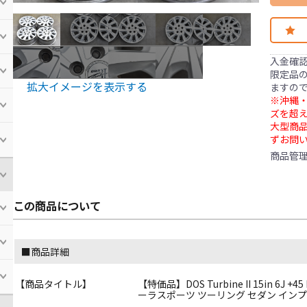
入金確
限定品の
拡大イメージを表示する
ますの
※沖縄・
ズを超え
大型商
ずお問
商品管
この商品について
■商品詳細
【商品タイトル】
【特価品】DOS Turbine II 15in 6J
ーラスポーツ ツーリング セダン イン