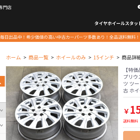
専門店
パーツ販売ナンバーワン
タイヤホイール
スタッ
すべてのサイズ
14インチ以下
15インチ
16インチ
17インチ
18インチ
19インチ
20インチ
21インチ
22インチ
23インチ以上
すべて
14イ
15イン
16イン
17イン
18イン
19イン
20イン
21イン
22イン
23イ
毎日出品中！希少価値の高い中古カーパーツ多数あり！全品送料無料！
ホーム
商品一覧
ホイールのみ
15インチ
商品詳
【特価品】D
プリウ
ツ ツー
古 ホ
1
￥
送料無料