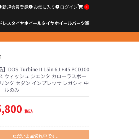
新規会員登録
お気に入り
ログイン
0
ドレスタイヤホイール
タイヤ
ホイール
パーツ類
のサイズ
ンチ以下
チ
チ
チ
チ
チ
チ
チ
チ
ンチ以上
すべてのサイズ
14インチ以下
15インチ
16インチ
17インチ
18インチ
19インチ
20インチ
21インチ
22インチ
23インチ以上
すべてのサイズ
14インチ以下
15インチ
16インチ
17インチ
18インチ
19インチ
20インチ
21インチ
22インチ
23インチ以上
すべてのパーツ
細
OS Turbine II 15in 6J +45 PCD100
ス ウィッシュ シエンタ カローラスポー
リング セダン インプレッサ レガシィ 中
イールのみ
5,800
税込
ただいま品切れ中です。