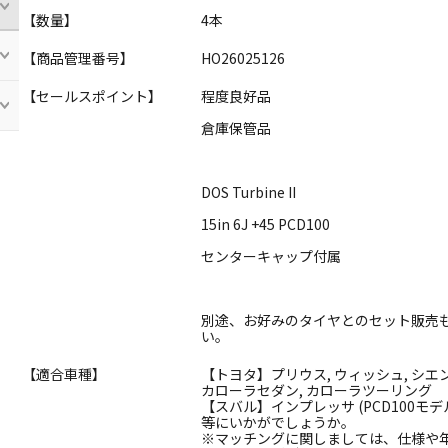
【数量】
4本
【商品管理番号】
HO26025126
【セールスポイント】
程度良好品
倉庫保管品
DOS Turbine II
15in 6J +45 PCD100
センターキャップ付属
別途、お好みのタイヤとのセット販売
い。
【適合車種】
【トヨタ】プリウス, ウィッシュ, シエンタ 
カローラセダン, カローラツーリング
【スバル】インプレッサ (PCD100モデル)
等にいかがでしょうか。
※マッチングに関しましては、仕様や