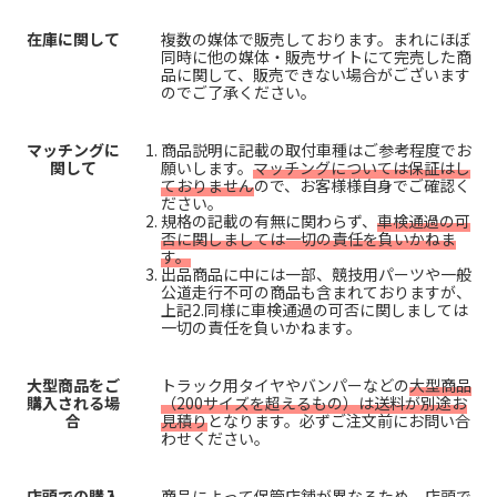
在庫に関して
複数の媒体で販売しております。まれにほぼ
同時に他の媒体・販売サイトにて完売した商
品に関して、販売できない場合がございます
のでご了承ください。
マッチングに
商品説明に記載の取付車種はご参考程度でお
関して
願いします。
マッチングについては保証はし
ておりません
ので、お客様様自身でご確認く
ださい。
規格の記載の有無に関わらず、
車検通過の可
否に関しましては一切の責任を負いかねま
す。
出品商品に中には一部、競技用パーツや一般
公道走行不可の商品も含まれておりますが、
上記2.同様に車検通過の可否に関しましては
一切の責任を負いかねます。
大型商品をご
トラック用タイヤやバンパーなどの
大型商品
購入される場
（200サイズを超えるもの）は送料が別途お
合
見積り
となります。必ずご注文前にお問い合
わせください。
店頭での購入
商品によって保管店舗が異なるため、店頭で