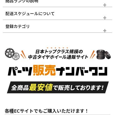
商品ランクの説明
※商品ランクは出品者の主観により判断しておりますので、あら
配送スケジュールについて
かじめご了承ください。
登録カテゴリ
ホイールランク
タイヤランク
タイヤホイールセット
N
N
タイヤホイールセット
18インチ
＞
新品・新品未使用品
新品・新品未使用品
新車外し品（新古
S
S
新車外し品（新古
品）、イボ・ライン
品）
付き
走行距離も少なく、
走行距離も少なく、
A
A
目立つ傷もほとんど
非常に状態の良い中
ない中古品
古品
目立たない程度の使
走行距離・偏磨耗は
B
B
用傷があるが、良質
少ない、劣化のほと
な中古品
んどない中古品
各種ECサイトでもご購入いただけます！