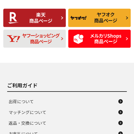
使用感や傷があり、
偏磨耗・劣化は感じ
C
C
比較的きれいな中古
られるが、使用に問
品
題のない中古品
残り溝も少なく、偏
使用感や目立つ傷が
D
D
磨耗がみられ、短期
あり、一般的な中古
間使用できるくらい
品
の中古品
使用感や大きな傷が
即タイヤ交換レベル
J
J
あり、落ちない汚れ
のタイヤ。ジャンク
がある。ジャンク品
品
ご利用ガイド
出荷について
マッチングについて
返品・交換について
お支払について