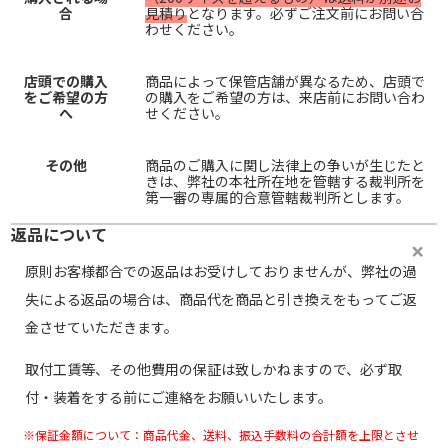
合
見積り
となります。必ずご注文前にお問い合
わせください。
店頭での購入
商品によって保管店舗が異なるため、店頭で
をご希望の方
の購入をご希望の方は、来店前にお問い合わ
へ
せください。
その他
商品のご購入に関し法律上の争いが生じたと
きは、弊社の本社所在地を管轄する裁判所を
第一審の専属的合意管轄裁判所とします。
返品について
原則お客様都合での返品はお受けしておりませんが、弊社の過
失による返品の場合は、商品代を商品と引き換えをもってご返
金させていただきます。
取付工賃等、その他費用の保証は致しかねますので、必ず取
付・装着をする前にご連絡をお願いいたします。
※保証金額について：商品代金、送料、振込手数料の合計額を上限とさせ