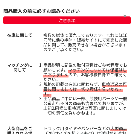
商品購入の前に必ずお読みください
注意事項
在庫に関して
複数の媒体で販売しております。まれにほぼ
同時に他の媒体・販売サイトにて完売した商
品に関して、販売できない場合がございます
のでご了承ください。
マッチングに
商品説明に記載の取付車種はご参考程度でお
関して
願いします。
マッチングについては保証はし
ておりません
ので、お客様様自身でご確認く
ださい。
規格の記載の有無に関わらず、
車検通過の可
否に関しましては一切の責任を負いかねま
す。
出品商品に中には一部、競技用パーツや一般
公道走行不可の商品も含まれておりますが、
上記2.同様に車検通過の可否に関しましては
一切の責任を負いかねます。
大型商品をご
トラック用タイヤやバンパーなどの
大型商品
購入される場
（200サイズを超えるもの）は送料が別途お