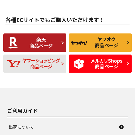
目立たない程度の使
走行距離・偏磨耗は
B
B
用傷があるが、良質
少ない、劣化のほと
な中古品
んどない中古品
各種ECサイトでもご購入いただけます！
使用感や傷があり、
偏磨耗・劣化は感じ
C
C
比較的きれいな中古
られるが、使用に問
品
題のない中古品
残り溝も少なく、偏
使用感や目立つ傷が
D
D
磨耗がみられ、短期
あり、一般的な中古
間使用できるくらい
品
の中古品
使用感や大きな傷が
即タイヤ交換レベル
J
J
あり、落ちない汚れ
のタイヤ。ジャンク
がある。ジャンク品
品
ご利用ガイド
出荷について