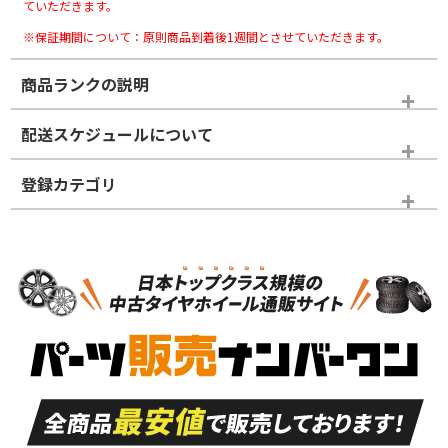
ていただきます。
※保証期間について：原則商品到着後1週間とさせていただきます。
商品ランクの説明
※商品ランクは出品者の主観により判断しておりますので、あら
配送スケジュールについて
かじめご了承ください。
登録カテゴリ
ホイールランク
タイヤランク
スタッドレスタイヤホイールセット
N
N
スタッドレスタイヤホイールセット
17インチ
＞
新品・新品未使用品
新品・新品未使用品
新車外し品（新古
S
S
新車外し品（新古
品）、イボ・ライン
品）
付き
走行距離も少なく、
走行距離も少なく、
A
A
目立つ傷もほとんど
非常に状態の良い中
ない中古品
古品