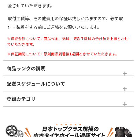
金させていただきます。
取付工賃等、その他費用の保証は致しかねますので、必ず取
付・装着をする前にご連絡をお願いいたします。
※保証金額について：商品代金、送料、振込手数料の合計額を上限とさせ
ていただきます。
※保証期間について：原則商品到着後1週間とさせていただきます。
商品ランクの説明
※商品ランクは出品者の主観により判断しておりますので、あら
配送スケジュールについて
かじめご了承ください。
登録カテゴリ
ホイールランク
タイヤランク
スタッドレスタイヤのみ
N
N
スタッドレスタイヤのみ
17インチ
＞
新品・新品未使用品
新品・新品未使用品