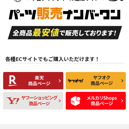
新車外し品（新古
S
S
新車外し品（新古
品）、イボ・ライン
品）
付き
走行距離も少なく、
走行距離も少なく、
A
A
目立つ傷もほとんど
非常に状態の良い中
ない中古品
古品
目立たない程度の使
走行距離・偏磨耗は
B
B
用傷があるが、良質
少ない、劣化のほと
な中古品
んどない中古品
各種ECサイトでもご購入いただけます！
使用感や傷があり、
偏磨耗・劣化は感じ
C
C
比較的きれいな中古
られるが、使用に問
品
題のない中古品
残り溝も少なく、偏
使用感や目立つ傷が
D
D
磨耗がみられ、短期
あり、一般的な中古
間使用できるくらい
品
の中古品
使用感や大きな傷が
即タイヤ交換レベル
J
J
あり、落ちない汚れ
のタイヤ。ジャンク
がある。ジャンク品
品