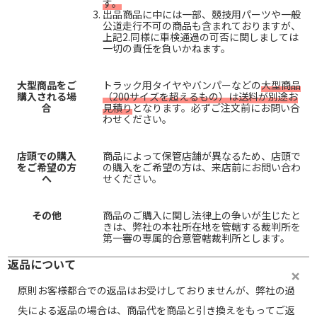
す。
出品商品に中には一部、競技用パーツや一般
公道走行不可の商品も含まれておりますが、
上記2.同様に車検通過の可否に関しましては
一切の責任を負いかねます。
大型商品をご
トラック用タイヤやバンパーなどの
大型商品
購入される場
（200サイズを超えるもの）は送料が別途お
合
見積り
となります。必ずご注文前にお問い合
わせください。
店頭での購入
商品によって保管店舗が異なるため、店頭で
をご希望の方
の購入をご希望の方は、来店前にお問い合わ
へ
せください。
その他
商品のご購入に関し法律上の争いが生じたと
きは、弊社の本社所在地を管轄する裁判所を
第一審の専属的合意管轄裁判所とします。
返品について
原則お客様都合での返品はお受けしておりませんが、弊社の過
失による返品の場合は、商品代を商品と引き換えをもってご返