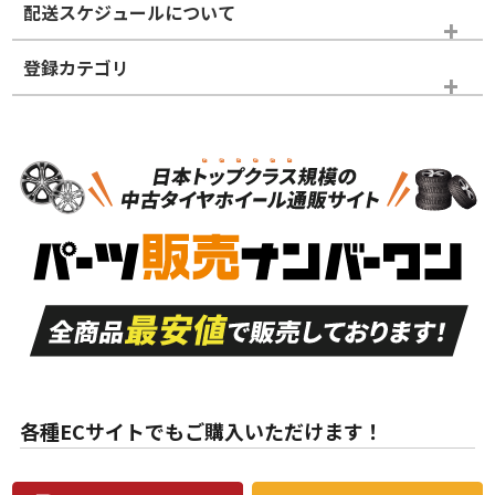
配送スケジュールについて
かじめご了承ください。
登録カテゴリ
ホイールランク
タイヤランク
タイヤのみ
N
N
タイヤのみ
20インチ
＞
新品・新品未使用品
新品・新品未使用品
新車外し品（新古
S
S
新車外し品（新古
品）、イボ・ライン
品）
付き
走行距離も少なく、
走行距離も少なく、
A
A
目立つ傷もほとんど
非常に状態の良い中
ない中古品
古品
目立たない程度の使
走行距離・偏磨耗は
B
B
用傷があるが、良質
少ない、劣化のほと
な中古品
んどない中古品
各種ECサイトでもご購入いただけます！
使用感や傷があり、
偏磨耗・劣化は感じ
C
C
比較的きれいな中古
られるが、使用に問