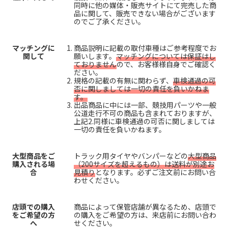
同時に他の媒体・販売サイトにて完売した商
品に関して、販売できない場合がございます
のでご了承ください。
マッチングに
商品説明に記載の取付車種はご参考程度でお
関して
願いします。
マッチングについては保証はし
ておりません
ので、お客様様自身でご確認く
ださい。
規格の記載の有無に関わらず、
車検通過の可
否に関しましては一切の責任を負いかねま
す。
出品商品に中には一部、競技用パーツや一般
公道走行不可の商品も含まれておりますが、
上記2.同様に車検通過の可否に関しましては
一切の責任を負いかねます。
大型商品をご
トラック用タイヤやバンパーなどの
大型商品
購入される場
（200サイズを超えるもの）は送料が別途お
合
見積り
となります。必ずご注文前にお問い合
わせください。
店頭での購入
商品によって保管店舗が異なるため、店頭で
をご希望の方
の購入をご希望の方は、来店前にお問い合わ
へ
せください。