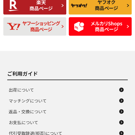
品
題のない中古品
残り溝も少なく、偏
使用感や目立つ傷が
D
D
磨耗がみられ、短期
あり、一般的な中古
間使用できるくらい
品
の中古品
使用感や大きな傷が
即タイヤ交換レベル
J
J
あり、落ちない汚れ
のタイヤ。ジャンク
がある。ジャンク品
品
ご利用ガイド
出荷について
マッチングについて
返品・交換について
お支払について
代引受取辞退(拒否)について