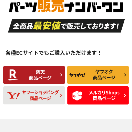
品）
付き
走行距離も少なく、
走行距離も少なく、
A
A
目立つ傷もほとんど
非常に状態の良い中
ない中古品
古品
目立たない程度の使
走行距離・偏磨耗は
B
B
用傷があるが、良質
少ない、劣化のほと
な中古品
んどない中古品
各種ECサイトでもご購入いただけます！
使用感や傷があり、
偏磨耗・劣化は感じ
C
C
比較的きれいな中古
られるが、使用に問
品
題のない中古品
残り溝も少なく、偏
使用感や目立つ傷が
D
D
磨耗がみられ、短期
あり、一般的な中古
間使用できるくらい
品
の中古品
使用感や大きな傷が
即タイヤ交換レベル
J
J
あり、落ちない汚れ
のタイヤ。ジャンク
がある。ジャンク品
品