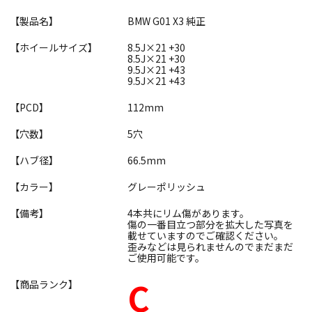
【製品名】
BMW G01 X3 純正
【ホイールサイズ】
8.5J×21 +30
8.5J×21 +30
9.5J×21 +43
9.5J×21 +43
【PCD】
112mm
【穴数】
5穴
【ハブ径】
66.5mm
【カラー】
グレーポリッシュ
【備考】
4本共にリム傷があります。
傷の一番目立つ部分を拡大した写真を
載せていますのでご確認ください。
歪みなどは見られませんのでまだまだ
ご使用可能です。
C
【商品ランク】