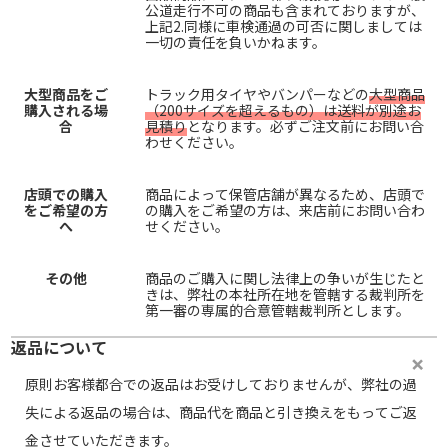
公道走行不可の商品も含まれておりますが、
上記2.同様に車検通過の可否に関しましては
一切の責任を負いかねます。
大型商品をご
トラック用タイヤやバンパーなどの
大型商品
購入される場
（200サイズを超えるもの）は送料が別途お
合
見積り
となります。必ずご注文前にお問い合
わせください。
店頭での購入
商品によって保管店舗が異なるため、店頭で
をご希望の方
の購入をご希望の方は、来店前にお問い合わ
へ
せください。
その他
商品のご購入に関し法律上の争いが生じたと
きは、弊社の本社所在地を管轄する裁判所を
第一審の専属的合意管轄裁判所とします。
返品について
原則お客様都合での返品はお受けしておりませんが、弊社の過
失による返品の場合は、商品代を商品と引き換えをもってご返
金させていただきます。