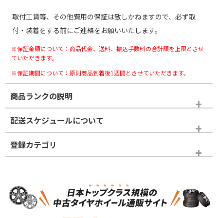
取付工賃等、その他費用の保証は致しかねますので、必ず取
付・装着をする前にご連絡をお願いいたします。
※保証金額について：商品代金、送料、振込手数料の合計額を上限とさせ
ていただきます。
※保証期間について：原則商品到着後1週間とさせていただきます。
商品ランクの説明
※商品ランクは出品者の主観により判断しておりますので、あら
配送スケジュールについて
かじめご了承ください。
登録カテゴリ
ホイールランク
タイヤランク
ホイールのみ
N
N
ホイールのみ
21インチ
＞
新品・新品未使用品
新品・新品未使用品
新車外し品（新古
S
S
新車外し品（新古
品）、イボ・ライン