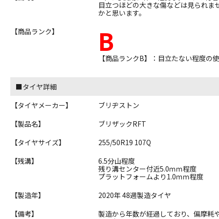
目立つほどの大きな傷などは見られま
かと思います。
B
【商品ランク】
【商品ランクB】：目立たない程度の
■タイヤ詳細
【タイヤメーカー】
ブリヂストン
【製品名】
ブリザックRFT
【タイヤサイズ】
255/50R19 107Q
【残溝】
6.5分山程度
残り溝センター付近5.0ｍｍ程度
プラットフォームより1.0ｍｍ程度
【製造年】
2020年 48週製造タイヤ
【備考】
製造から年数が経過しており、偏摩耗