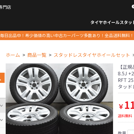
専門店
パーツ販売ナンバーワン
タイヤホイール
スタッ
すべてのサイズ
14インチ以下
15インチ
16インチ
17インチ
18インチ
19インチ
20インチ
21インチ
22インチ
23インチ以上
すべて
14イ
15イン
16イン
17イン
18イン
19イン
20イン
21イン
22イン
23イ
毎日出品中！希少価値の高い中古カーパーツ多数あり！全品送料無料！
ホーム
商品一覧
スタッドレスタイヤホイールセット
【正規品】ロ
8.5J
RFT 2
タッド
1
￥
送料無料
数量