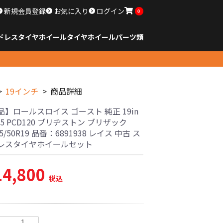
新規会員登録
お気に入り
ログイン
0
ドレスタイヤホイール
タイヤ
ホイール
パーツ類
のサイズ
ンチ以下
チ
チ
チ
チ
チ
チ
チ
チ
ンチ以上
すべてのサイズ
14インチ以下
15インチ
16インチ
17インチ
18インチ
19インチ
20インチ
21インチ
22インチ
23インチ以上
すべてのサイズ
14インチ以下
15インチ
16インチ
17インチ
18インチ
19インチ
20インチ
21インチ
22インチ
23インチ以上
すべてのパーツ
19インチ
商品詳細
ールスロイス ゴースト 純正 19in
 +25 PCD120 ブリヂストン ブリザック
55/50R19 品番：6891938 レイス 中古 ス
レスタイヤホイールセット
14,800
税込