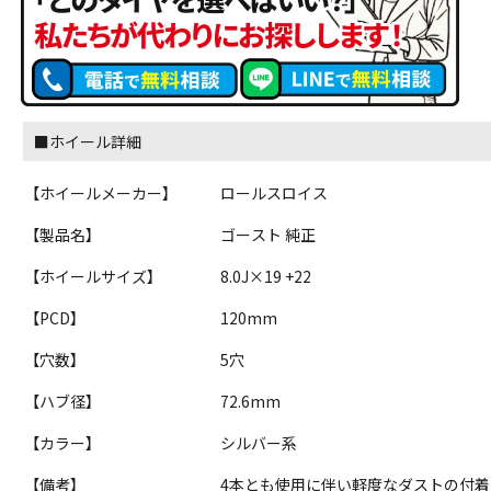
■ホイール詳細
【ホイールメーカー】
ロールスロイス
【製品名】
ゴースト 純正
【ホイールサイズ】
8.0J×19 +22
【PCD】
120mm
【穴数】
5穴
【ハブ径】
72.6mm
【カラー】
シルバー系
【備考】
4本とも使用に伴い軽度なダストの付