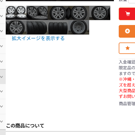
拡大イメージを表示する
入金確
限定品の
ますの
※沖縄・
ズを超え
大型商
ずお問
商品管
この商品について