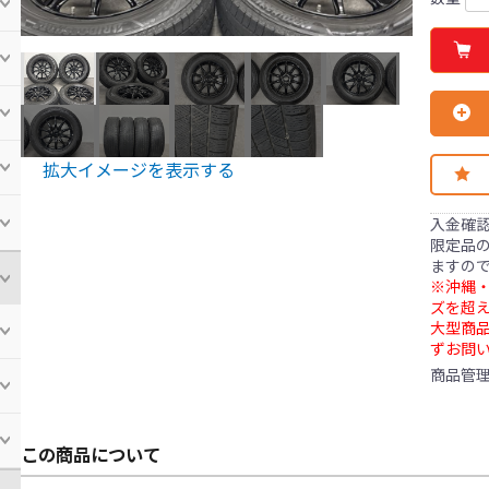
拡大イメージを表示する
入金確
限定品の
ますの
※沖縄・
ズを超え
大型商
ずお問
商品管
この商品について