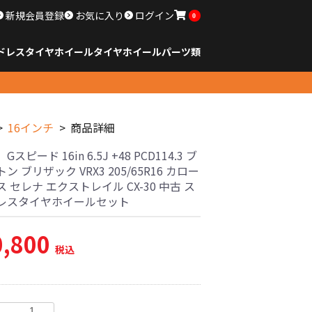
新規会員登録
お気に入り
ログイン
0
ドレスタイヤホイール
タイヤ
ホイール
パーツ類
のサイズ
ンチ以下
チ
チ
チ
チ
チ
チ
チ
チ
ンチ以上
すべてのサイズ
14インチ以下
15インチ
16インチ
17インチ
18インチ
19インチ
20インチ
21インチ
22インチ
23インチ以上
すべてのサイズ
14インチ以下
15インチ
16インチ
17インチ
18インチ
19インチ
20インチ
21インチ
22インチ
23インチ以上
すべてのパーツ
16インチ
商品詳細
スピード 16in 6.5J +48 PCD114.3 ブ
ン ブリザック VRX3 205/65R16 カロー
 セレナ エクストレイル CX-30 中古 ス
レスタイヤホイールセット
0,800
税込