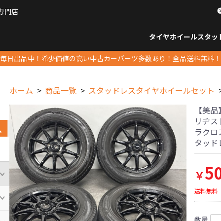
専門店
パーツ販売ナンバーワン
タイヤホイール
スタッ
すべてのサイズ
14インチ以下
15インチ
16インチ
17インチ
18インチ
19インチ
20インチ
21インチ
22インチ
23インチ以上
すべて
14イ
15イン
16イン
17イン
18イン
19イン
20イン
21イン
22イン
23イ
毎日出品中！希少価値の高い中古カーパーツ多数あり！全品送料無料！
ホーム
商品一覧
スタッドレスタイヤホイールセット
【美品】G
リヂスト
ラクロス
タッド
5
￥
送料無料
数量