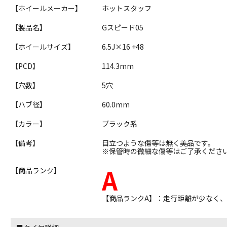
【ホイールメーカー】
ホットスタッフ
【製品名】
Gスピード05
【ホイールサイズ】
6.5J×16 +48
【PCD】
114.3mm
【穴数】
5穴
【ハブ径】
60.0mm
【カラー】
ブラック系
【備考】
目立つような傷等は無く美品です。
※保管時の微細な傷等はご了承くださ
A
【商品ランク】
【商品ランクA】：走行距離が少なく