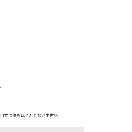
い
、目立つ傷もほとんどない中古品