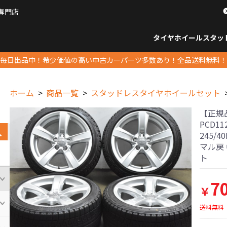
専門店
パーツ販売ナンバーワン
タイヤホイール
スタッ
すべてのサイズ
14インチ以下
15インチ
16インチ
17インチ
18インチ
19インチ
20インチ
21インチ
22インチ
23インチ以上
すべて
14イ
15イン
16イン
17イン
18イン
19イン
20イン
21イン
22イン
23イ
毎日出品中！希少価値の高い中古カーパーツ多数あり！全品送料無料！
ホーム
商品一覧
スタッドレスタイヤホイールセット
【正規品】
PCD1
245/
マル戻
ト
7
￥
送料無料