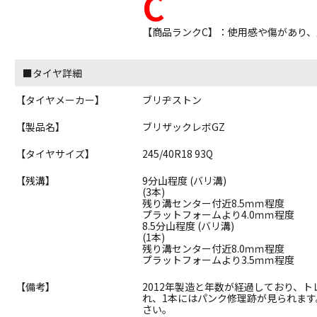
C
【商品ランクC】：使用感や傷があり
■タイヤ詳細
【タイヤメーカー】
ブリヂストン
【製品名】
ブリザックレボGZ
【タイヤサイズ】
245/40R18 93Q
【残溝】
9分山程度 (バリ溝)
(3本)
残り溝センター付近8.5ｍｍ程度
プラットフォームより4.0ｍｍ程度
8.5分山程度 (バリ溝)
(1本)
残り溝センター付近8.0ｍｍ程度
プラットフォームより3.5ｍｍ程度
【備考】
2012年製造と年数が経過しており、
れ、1本にはパンク修理跡が見られま
さい。