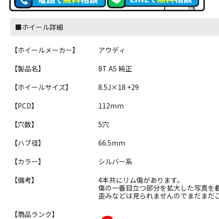
■ホイール詳細
【ホイールメーカー】
アウディ
【製品名】
8T A5 純正
【ホイールサイズ】
8.5J×18 +29
【PCD】
112mm
【穴数】
5穴
【ハブ径】
66.5mm
【カラー】
シルバー系
【備考】
4本共にリム傷があります。
傷の一番目立つ部分を拡大した写真を
歪みなどは見られませんのでまだまだ
【商品ランク】