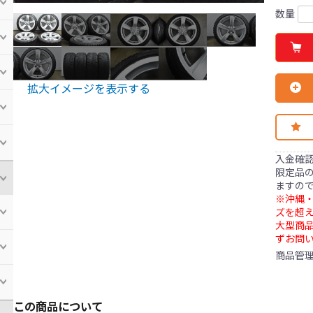
数量
拡大イメージを表示する
入金確
限定品の
ますの
※沖縄・
ズを超え
大型商
ずお問
商品管
この商品について