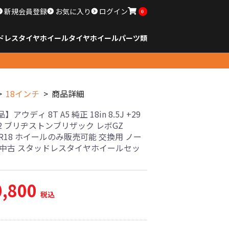
新規会員登録
お気に入り
ログイン
0
ドレスタイヤホイール
タイヤ
ホイール
パーツ類
のサイズ
ンチ以下
チ
チ
チ
チ
チ
チ
チ
チ
ンチ以上
すべてのサイズ
14インチ以下
15インチ
16インチ
17インチ
18インチ
19インチ
20インチ
21インチ
22インチ
23インチ以上
すべてのサイズ
14インチ以下
15インチ
16インチ
17インチ
18インチ
19インチ
20インチ
21インチ
22インチ
23インチ以上
すべてのパーツ
18インチ
商品詳細
アウディ 8T A5 純正 18in 8.5J +29
12 ブリヂストンブリザック レボGZ
40R18 ホイールのみ販売可能 交換用 ノー
 中古 スタッドレスタイヤホイールセッ
0,800
税込