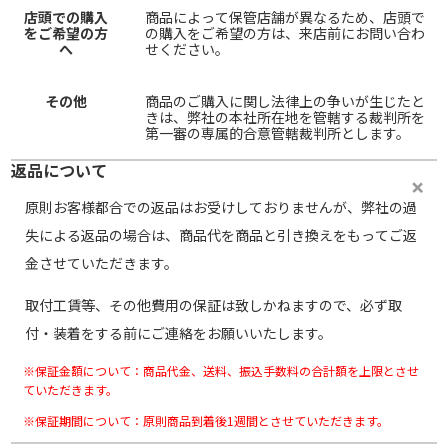
店頭での購入
商品によって保管店舗が異なるため、店頭で
をご希望の方
の購入をご希望の方は、来店前にお問い合わ
へ
せください。
その他
商品のご購入に関し法律上の争いが生じたと
きは、弊社の本社所在地を管轄する裁判所を
第一審の専属的合意管轄裁判所とします。
返品について
原則お客様都合での返品はお受けしておりませんが、弊社の過
失による返品の場合は、商品代を商品と引き換えをもってご返
金させていただきます。
取付工賃等、その他費用の保証は致しかねますので、必ず取
付・装着をする前にご連絡をお願いいたします。
※保証金額について：商品代金、送料、振込手数料の合計額を上限とさせ
ていただきます。
※保証期間について：原則商品到着後1週間とさせていただきます。