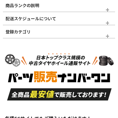
商品ランクの説明
※商品ランクは出品者の主観により判断しておりますので、あら
配送スケジュールについて
かじめご了承ください。
登録カテゴリ
ホイールランク
タイヤランク
タイヤホイールセット
N
N
タイヤホイールセット
18インチ
＞
新品・新品未使用品
新品・新品未使用品
新車外し品（新古
S
S
新車外し品（新古
品）、イボ・ライン
品）
付き
走行距離も少なく、
走行距離も少なく、
A
A
目立つ傷もほとんど
非常に状態の良い中
ない中古品
古品
目立たない程度の使
走行距離・偏磨耗は
B
B
用傷があるが、良質
少ない、劣化のほと
な中古品
んどない中古品