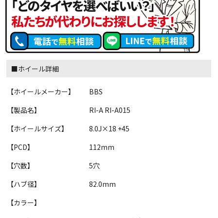
■ホイール詳細
【ホイールメーカー】
BBS
【製品名】
RI-A RI-A015
【ホイールサイズ】
8.0J×18 +45
【PCD】
112mm
【穴数】
5穴
【ハブ径】
82.0mm
【カラー】