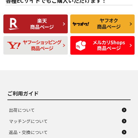
各種ECサイトでもご購入いただけます！
使用感や傷があり、
偏磨耗・劣化は感じ
C
C
比較的きれいな中古
られるが、使用に問
品
題のない中古品
残り溝も少なく、偏
使用感や目立つ傷が
D
D
磨耗がみられ、短期
あり、一般的な中古
間使用できるくらい
品
の中古品
使用感や大きな傷が
即タイヤ交換レベル
J
J
あり、落ちない汚れ
のタイヤ。ジャンク
がある。ジャンク品
品
ご利用ガイド
出荷について
マッチングについて
返品・交換について