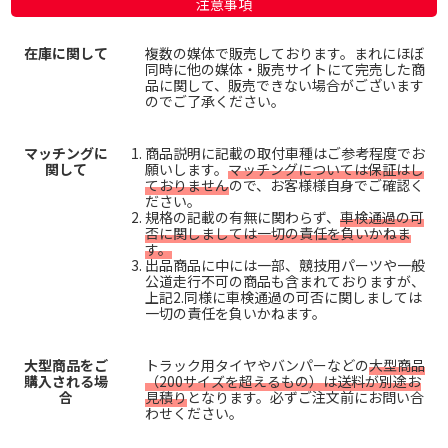
注意事項
在庫に関して
複数の媒体で販売しております。まれにほぼ
同時に他の媒体・販売サイトにて完売した商
品に関して、販売できない場合がございます
のでご了承ください。
マッチングに
商品説明に記載の取付車種はご参考程度でお
関して
願いします。
マッチングについては保証はし
ておりません
ので、お客様様自身でご確認く
ださい。
規格の記載の有無に関わらず、
車検通過の可
否に関しましては一切の責任を負いかねま
す。
出品商品に中には一部、競技用パーツや一般
公道走行不可の商品も含まれておりますが、
上記2.同様に車検通過の可否に関しましては
一切の責任を負いかねます。
大型商品をご
トラック用タイヤやバンパーなどの
大型商品
購入される場
（200サイズを超えるもの）は送料が別途お
合
見積り
となります。必ずご注文前にお問い合
わせください。