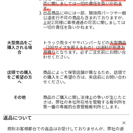
否に関しましては一切の責任を負いかねま
す。
出品商品に中には一部、競技用パーツや一般
公道走行不可の商品も含まれておりますが、
上記2.同様に車検通過の可否に関しましては
一切の責任を負いかねます。
大型商品をご
トラック用タイヤやバンパーなどの
大型商品
購入される場
（200サイズを超えるもの）は送料が別途お
合
見積り
となります。必ずご注文前にお問い合
わせください。
店頭での購入
商品によって保管店舗が異なるため、店頭で
をご希望の方
の購入をご希望の方は、来店前にお問い合わ
へ
せください。
その他
商品のご購入に関し法律上の争いが生じたと
きは、弊社の本社所在地を管轄する裁判所を
第一審の専属的合意管轄裁判所とします。
返品について
原則お客様都合での返品はお受けしておりませんが、弊社の過