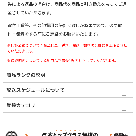
失による返品の場合は、商品代を商品と引き換えをもってご返
金させていただきます。
取付工賃等、その他費用の保証は致しかねますので、必ず取
付・装着をする前にご連絡をお願いいたします。
※保証金額について：商品代金、送料、振込手数料の合計額を上限とさせ
ていただきます。
※保証期間について：原則商品到着後1週間とさせていただきます。
商品ランクの説明
※商品ランクは出品者の主観により判断しておりますので、あら
配送スケジュールについて
かじめご了承ください。
登録カテゴリ
ホイールランク
タイヤランク
スタッドレスタイヤホイールセット
N
N
スタッドレスタイヤホイールセット
17インチ
＞
新品・新品未使用品
新品・新品未使用品