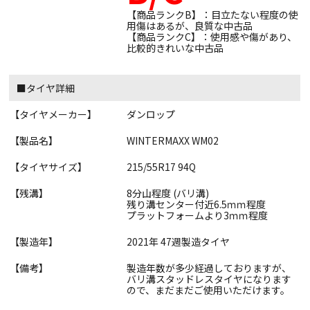
【商品ランクB】：目立たない程度の使
用傷はあるが、良質な中古品
【商品ランクC】：使用感や傷があり、
比較的きれいな中古品
■タイヤ詳細
【タイヤメーカー】
ダンロップ
【製品名】
WINTERMAXX WM02
【タイヤサイズ】
215/55R17 94Q
【残溝】
8分山程度 (バリ溝)
残り溝センター付近6.5ｍｍ程度
プラットフォームより3ｍｍ程度
【製造年】
2021年 47週製造タイヤ
【備考】
製造年数が多少経過しておりますが、
バリ溝スタッドレスタイヤになります
ので、まだまだご使用いただけます。