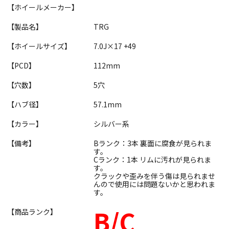
【ホイールメーカー】
【製品名】
TRG
【ホイールサイズ】
7.0J×17 +49
【PCD】
112mm
【穴数】
5穴
【ハブ径】
57.1mm
【カラー】
シルバー系
【備考】
Bランク：3本 裏面に腐食が見られま
す。
Cランク：1本 リムに汚れが見られま
す。
クラックや歪みを伴う傷は見られませ
んので使用には問題ないかと思われま
す。
B/C
【商品ランク】