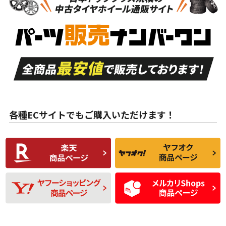
新車外し品（新古
S
S
新車外し品（新古
品）、イボ・ライン
品）
付き
走行距離も少なく、
走行距離も少なく、
A
A
目立つ傷もほとんど
非常に状態の良い中
ない中古品
古品
目立たない程度の使
走行距離・偏磨耗は
B
B
用傷があるが、良質
少ない、劣化のほと
な中古品
んどない中古品
各種ECサイトでもご購入いただけます！
使用感や傷があり、
偏磨耗・劣化は感じ
C
C
比較的きれいな中古
られるが、使用に問
品
題のない中古品
残り溝も少なく、偏
使用感や目立つ傷が
D
D
磨耗がみられ、短期
あり、一般的な中古
間使用できるくらい
品
の中古品
使用感や大きな傷が
即タイヤ交換レベル
J
J
あり、落ちない汚れ
のタイヤ。ジャンク