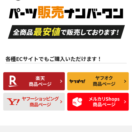
新車外し品（新古
S
S
新車外し品（新古
品）、イボ・ライン
品）
付き
走行距離も少なく、
走行距離も少なく、
A
A
目立つ傷もほとんど
非常に状態の良い中
ない中古品
古品
目立たない程度の使
走行距離・偏磨耗は
B
B
用傷があるが、良質
少ない、劣化のほと
な中古品
んどない中古品
各種ECサイトでもご購入いただけます！
使用感や傷があり、
偏磨耗・劣化は感じ
C
C
比較的きれいな中古
られるが、使用に問
品
題のない中古品
残り溝も少なく、偏
使用感や目立つ傷が
D
D
磨耗がみられ、短期
あり、一般的な中古
間使用できるくらい
品
の中古品
使用感や大きな傷が
即タイヤ交換レベル
J
J
あり、落ちない汚れ
のタイヤ。ジャンク
がある。ジャンク品
品