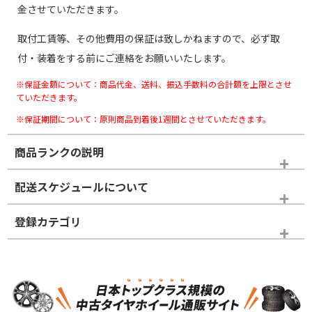
金させていただきます。
取付工賃等、その他費用の保証は致しかねますので、必ず取
付・装着をする前にご連絡をお願いいたします。
※保証金額について：商品代金、送料、振込手数料の合計額を上限とさせ
ていただきます。
※保証期間について：原則商品到着後1週間とさせていただきます。
商品ランクの説明
※商品ランクは出品者の主観により判断しておりますので、あら
配送スケジュールについて
かじめご了承ください。
登録カテゴリ
ホイールランク
タイヤランク
スタッドレスタイヤホイールセット
N
N
スタッドレスタイヤホイールセット
20インチ
＞
新品・新品未使用品
新品・新品未使用品