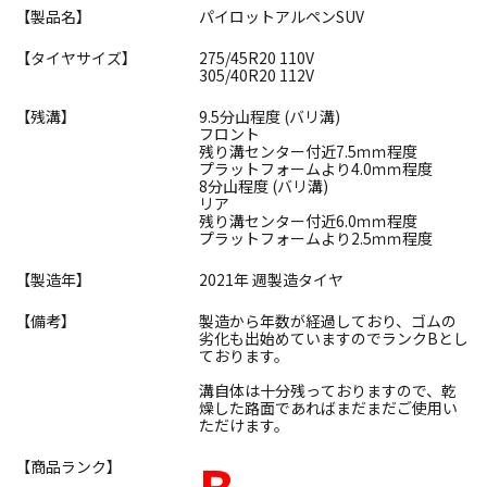
【製品名】
パイロットアルペンSUV
【タイヤサイズ】
275/45R20 110V
305/40R20 112V
【残溝】
9.5分山程度 (バリ溝)
フロント
残り溝センター付近7.5ｍｍ程度
プラットフォームより4.0ｍｍ程度
8分山程度 (バリ溝)
リア
残り溝センター付近6.0ｍｍ程度
プラットフォームより2.5ｍｍ程度
【製造年】
2021年 週製造タイヤ
【備考】
製造から年数が経過しており、ゴムの
劣化も出始めていますのでランクBとし
ております。
溝自体は十分残っておりますので、乾
燥した路面であればまだまだご使用い
ただけます。
B
【商品ランク】