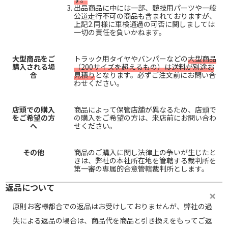
出品商品に中には一部、競技用パーツや一般
公道走行不可の商品も含まれておりますが、
上記2.同様に車検通過の可否に関しましては
一切の責任を負いかねます。
大型商品をご
トラック用タイヤやバンパーなどの
大型商品
購入される場
（200サイズを超えるもの）は送料が別途お
合
見積り
となります。必ずご注文前にお問い合
わせください。
店頭での購入
商品によって保管店舗が異なるため、店頭で
をご希望の方
の購入をご希望の方は、来店前にお問い合わ
へ
せください。
その他
商品のご購入に関し法律上の争いが生じたと
きは、弊社の本社所在地を管轄する裁判所を
第一審の専属的合意管轄裁判所とします。
返品について
原則お客様都合での返品はお受けしておりませんが、弊社の過
失による返品の場合は、商品代を商品と引き換えをもってご返