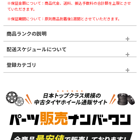
※保証金額について：商品代金、送料、振込手数料の合計額を上限とさせ
ていただきます。
※保証期間について：原則商品到着後1週間とさせていただきます。
商品ランクの説明
※商品ランクは出品者の主観により判断しておりますので、あら
配送スケジュールについて
かじめご了承ください。
登録カテゴリ
ホイールランク
タイヤランク
タイヤホイールセット
N
N
タイヤホイールセット
21インチ
＞
新品・新品未使用品
新品・新品未使用品
新車外し品（新古
S
S
新車外し品（新古
品）、イボ・ライン
品）
付き
走行距離も少なく、
走行距離も少なく、
A
A
目立つ傷もほとんど
非常に状態の良い中