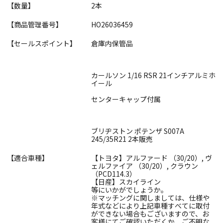
【数量】
2本
【商品管理番号】
HO26036459
【セールスポイント】
倉庫内保管品
カールソン 1/16 RSR 21インチアルミホ
イール
センターキャップ付属
ブリヂストン ポテンザ S007A
245/35R21 2本販売
【適合車種】
【トヨタ】アルファード （30/20）, ヴ
ェルファイア （30/20）, クラウン
（PCD114.3）
【日産】スカイライン
等にいかがでしょうか。
※マッチングに関しましては、仕様や
年式などにより上記車種すべてに取付
ができない場合もございますので、お
客様にてご確認いただくか、ご不明な