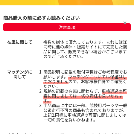
商品購入の前に必ずお読みください
注意事項
在庫に関して
複数の媒体で販売しております。まれにほぼ
同時に他の媒体・販売サイトにて完売した商
品に関して、販売できない場合がございます
のでご了承ください。
マッチングに
商品説明に記載の取付車種はご参考程度でお
関して
願いします。
マッチングについては保証はし
ておりません
ので、お客様様自身でご確認く
ださい。
規格の記載の有無に関わらず、
車検通過の可
否に関しましては一切の責任を負いかねま
す。
出品商品に中には一部、競技用パーツや一般
公道走行不可の商品も含まれておりますが、
上記2.同様に車検通過の可否に関しましては
一切の責任を負いかねます。