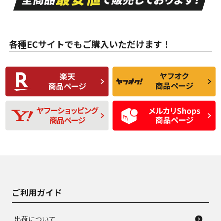
ない中古品
古品
目立たない程度の使
走行距離・偏磨耗は
B
B
用傷があるが、良質
少ない、劣化のほと
な中古品
んどない中古品
各種ECサイトでもご購入いただけます！
使用感や傷があり、
偏磨耗・劣化は感じ
C
C
比較的きれいな中古
られるが、使用に問
品
題のない中古品
残り溝も少なく、偏
使用感や目立つ傷が
D
D
磨耗がみられ、短期
あり、一般的な中古
間使用できるくらい
品
の中古品
使用感や大きな傷が
即タイヤ交換レベル
J
J
あり、落ちない汚れ
のタイヤ。ジャンク
がある。ジャンク品
品
ご利用ガイド
出荷について