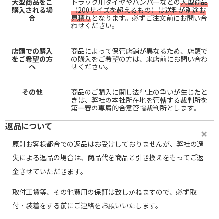
大型商品をご
トラック用タイヤやバンパーなどの
大型商品
購入される場
（200サイズを超えるもの）は送料が別途お
合
見積り
となります。必ずご注文前にお問い合
わせください。
店頭での購入
商品によって保管店舗が異なるため、店頭で
をご希望の方
の購入をご希望の方は、来店前にお問い合わ
へ
せください。
その他
商品のご購入に関し法律上の争いが生じたと
きは、弊社の本社所在地を管轄する裁判所を
第一審の専属的合意管轄裁判所とします。
返品について
原則お客様都合での返品はお受けしておりませんが、弊社の過
失による返品の場合は、商品代を商品と引き換えをもってご返
金させていただきます。
取付工賃等、その他費用の保証は致しかねますので、必ず取
付・装着をする前にご連絡をお願いいたします。