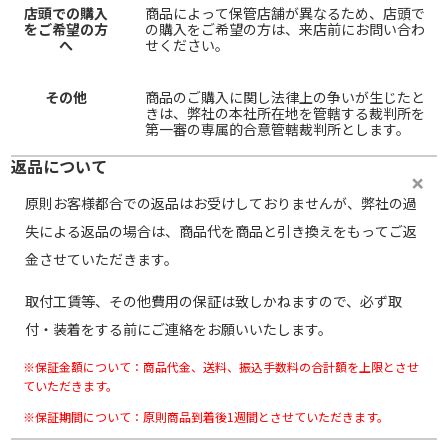
店頭での購入
商品によって保管店舗が異なるため、店頭で
をご希望の方
の購入をご希望の方は、来店前にお問い合わ
へ
せください。
その他
商品のご購入に関し法律上の争いが生じたと
きは、弊社の本社所在地を管轄する裁判所を
第一審の専属的合意管轄裁判所とします。
返品について
原則お客様都合での返品はお受けしておりませんが、弊社の過
失による返品の場合は、商品代を商品と引き換えをもってご返
金させていただきます。
取付工賃等、その他費用の保証は致しかねますので、必ず取
付・装着をする前にご連絡をお願いいたします。
※保証金額について：商品代金、送料、振込手数料の合計額を上限とさせ
ていただきます。
※保証期間について：原則商品到着後1週間とさせていただきます。