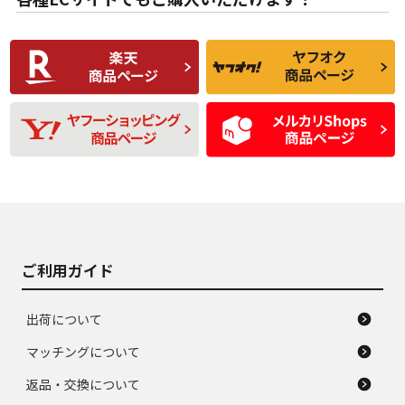
使用感や傷があり、
偏磨耗・劣化は感じ
C
C
比較的きれいな中古
られるが、使用に問
品
題のない中古品
残り溝も少なく、偏
使用感や目立つ傷が
D
D
磨耗がみられ、短期
あり、一般的な中古
間使用できるくらい
品
の中古品
使用感や大きな傷が
即タイヤ交換レベル
J
J
あり、落ちない汚れ
のタイヤ。ジャンク
がある。ジャンク品
品
ご利用ガイド
出荷について
マッチングについて
返品・交換について