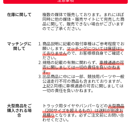
注意事項
在庫に関して
複数の媒体で販売しております。まれにほぼ
同時に他の媒体・販売サイトにて完売した商
品に関して、販売できない場合がございます
のでご了承ください。
マッチングに
商品説明に記載の取付車種はご参考程度でお
関して
願いします。
マッチングについては保証はし
ておりません
ので、お客様様自身でご確認く
ださい。
規格の記載の有無に関わらず、
車検通過の可
否に関しましては一切の責任を負いかねま
す。
出品商品に中には一部、競技用パーツや一般
公道走行不可の商品も含まれておりますが、
上記2.同様に車検通過の可否に関しましては
一切の責任を負いかねます。
大型商品をご
トラック用タイヤやバンパーなどの
大型商品
購入される場
（200サイズを超えるもの）は送料が別途お
合
見積り
となります。必ずご注文前にお問い合
わせください。