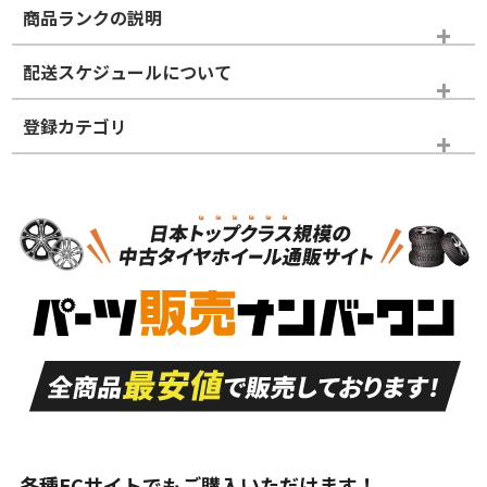
商品ランクの説明
※商品ランクは出品者の主観により判断しておりますので、あら
配送スケジュールについて
かじめご了承ください。
登録カテゴリ
ホイールランク
タイヤランク
ホイールのみ
N
N
ホイールのみ
20インチ
＞
新品・新品未使用品
新品・新品未使用品
新車外し品（新古
S
S
新車外し品（新古
品）、イボ・ライン
品）
付き
走行距離も少なく、
走行距離も少なく、
A
A
目立つ傷もほとんど
非常に状態の良い中
ない中古品
古品
目立たない程度の使
走行距離・偏磨耗は
B
B
用傷があるが、良質
少ない、劣化のほと
な中古品
んどない中古品
各種ECサイトでもご購入いただけます！