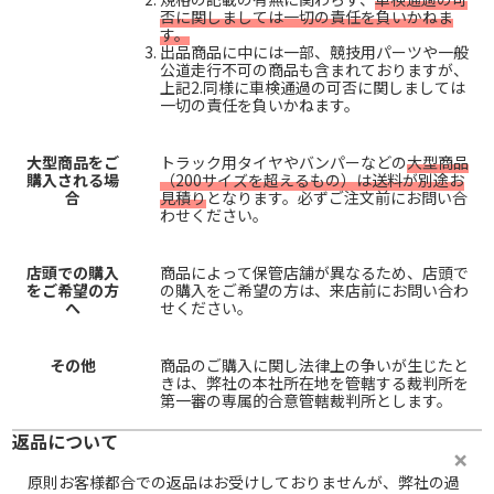
否に関しましては一切の責任を負いかねま
す。
出品商品に中には一部、競技用パーツや一般
公道走行不可の商品も含まれておりますが、
上記2.同様に車検通過の可否に関しましては
一切の責任を負いかねます。
大型商品をご
トラック用タイヤやバンパーなどの
大型商品
購入される場
（200サイズを超えるもの）は送料が別途お
合
見積り
となります。必ずご注文前にお問い合
わせください。
店頭での購入
商品によって保管店舗が異なるため、店頭で
をご希望の方
の購入をご希望の方は、来店前にお問い合わ
へ
せください。
その他
商品のご購入に関し法律上の争いが生じたと
きは、弊社の本社所在地を管轄する裁判所を
第一審の専属的合意管轄裁判所とします。
返品について
原則お客様都合での返品はお受けしておりませんが、弊社の過