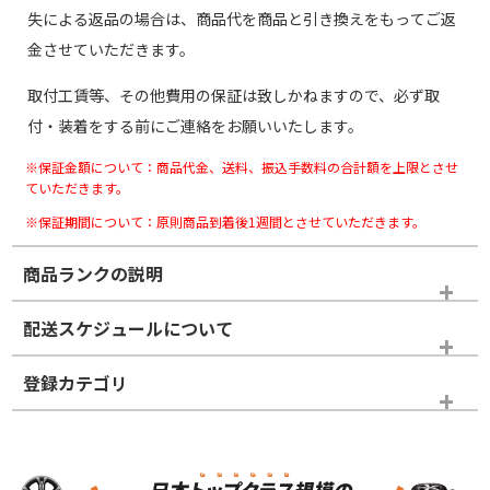
失による返品の場合は、商品代を商品と引き換えをもってご返
金させていただきます。
取付工賃等、その他費用の保証は致しかねますので、必ず取
付・装着をする前にご連絡をお願いいたします。
※保証金額について：商品代金、送料、振込手数料の合計額を上限とさせ
ていただきます。
※保証期間について：原則商品到着後1週間とさせていただきます。
商品ランクの説明
※商品ランクは出品者の主観により判断しておりますので、あら
配送スケジュールについて
かじめご了承ください。
登録カテゴリ
ホイールランク
タイヤランク
スタッドレスタイヤホイールセット
N
N
スタッドレスタイヤホイールセット
17インチ
＞
新品・新品未使用品
新品・新品未使用品