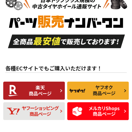
新車外し品（新古
S
S
新車外し品（新古
品）、イボ・ライン
品）
付き
走行距離も少なく、
走行距離も少なく、
A
A
目立つ傷もほとんど
非常に状態の良い中
ない中古品
古品
目立たない程度の使
走行距離・偏磨耗は
B
B
用傷があるが、良質
少ない、劣化のほと
な中古品
んどない中古品
各種ECサイトでもご購入いただけます！
使用感や傷があり、
偏磨耗・劣化は感じ
C
C
比較的きれいな中古
られるが、使用に問
品
題のない中古品
残り溝も少なく、偏
使用感や目立つ傷が
D
D
磨耗がみられ、短期
あり、一般的な中古
間使用できるくらい
品
の中古品
使用感や大きな傷が
即タイヤ交換レベル