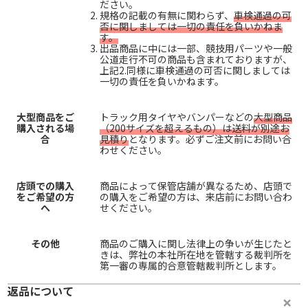
ださい。
規格の記載の有無に関わらず、
車検通過の可
否に関しましては一切の責任を負いかねま
す。
出品商品に中には一部、競技用パーツや一般
公道走行不可の商品も含まれておりますが、
上記2.同様に車検通過の可否に関しましては
一切の責任を負いかねます。
大型商品をご
トラック用タイヤやバンパーなどの
大型商品
購入される場
（200サイズを超えるもの）は送料が別途お
合
見積り
となります。必ずご注文前にお問い合
わせください。
店頭での購入
商品によって保管店舗が異なるため、店頭で
をご希望の方
の購入をご希望の方は、来店前にお問い合わ
へ
せください。
その他
商品のご購入に関し法律上の争いが生じたと
きは、弊社の本社所在地を管轄する裁判所を
第一審の専属的合意管轄裁判所とします。
返品について