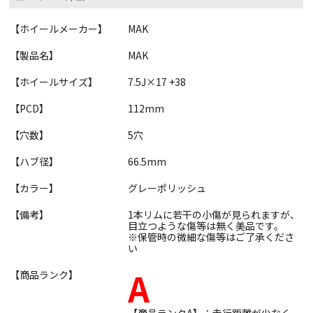
【ホイールメーカー】
MAK
【製品名】
MAK
【ホイールサイズ】
7.5J×17 +38
【PCD】
112mm
【穴数】
5穴
【ハブ径】
66.5mm
【カラー】
グレーポリッシュ
【備考】
1本リムに若干の小傷が見られますが、
目立つような傷等は無く美品です。
※保管時の微細な傷等はご了承くださ
い
A
【商品ランク】