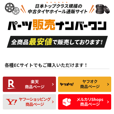
新車外し品（新古
S
S
新車外し品（新古
品）、イボ・ライン
品）
付き
走行距離も少なく、
走行距離も少なく、
A
A
目立つ傷もほとんど
非常に状態の良い中
ない中古品
古品
目立たない程度の使
走行距離・偏磨耗は
B
B
用傷があるが、良質
少ない、劣化のほと
な中古品
んどない中古品
各種ECサイトでもご購入いただけます！
使用感や傷があり、
偏磨耗・劣化は感じ
C
C
比較的きれいな中古
られるが、使用に問
品
題のない中古品
残り溝も少なく、偏
使用感や目立つ傷が
D
D
磨耗がみられ、短期
あり、一般的な中古
間使用できるくらい
品
の中古品