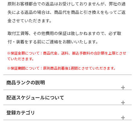
原則お客様都合での返品はお受けしておりませんが、弊社の過
失による返品の場合は、商品代を商品と引き換えをもってご返
金させていただきます。
取付工賃等、その他費用の保証は致しかねますので、必ず取
付・装着をする前にご連絡をお願いいたします。
※保証金額について：商品代金、送料、振込手数料の合計額を上限とさせ
ていただきます。
※保証期間について：原則商品到着後1週間とさせていただきます。
商品ランクの説明
※商品ランクは出品者の主観により判断しておりますので、あら
配送スケジュールについて
かじめご了承ください。
登録カテゴリ
ホイールランク
タイヤランク
スタッドレスタイヤホイールセット
N
N
スタッドレスタイヤホイールセット
17インチ
＞
新品・新品未使用品
新品・新品未使用品