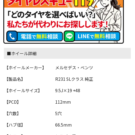
■ホイール詳細
【ホイールメーカー】
メルセデス・ベンツ
【製品名】
R231 SLクラス 純正
【ホイールサイズ】
9.5J×19 +48
【PCD】
112mm
【穴数】
5穴
【ハブ径】
66.5mm