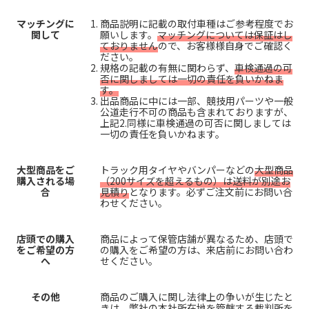
マッチングに
商品説明に記載の取付車種はご参考程度でお
関して
願いします。
マッチングについては保証はし
ておりません
ので、お客様様自身でご確認く
ださい。
規格の記載の有無に関わらず、
車検通過の可
否に関しましては一切の責任を負いかねま
す。
出品商品に中には一部、競技用パーツや一般
公道走行不可の商品も含まれておりますが、
上記2.同様に車検通過の可否に関しましては
一切の責任を負いかねます。
大型商品をご
トラック用タイヤやバンパーなどの
大型商品
購入される場
（200サイズを超えるもの）は送料が別途お
合
見積り
となります。必ずご注文前にお問い合
わせください。
店頭での購入
商品によって保管店舗が異なるため、店頭で
をご希望の方
の購入をご希望の方は、来店前にお問い合わ
へ
せください。
その他
商品のご購入に関し法律上の争いが生じたと
きは、弊社の本社所在地を管轄する裁判所を