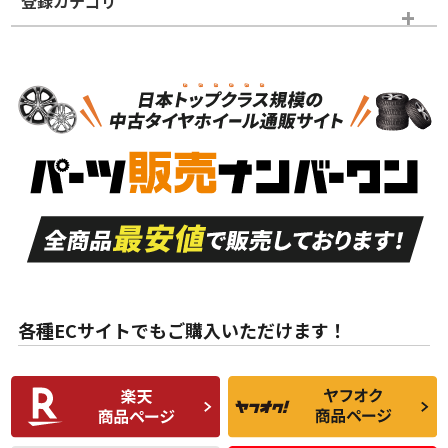
登録カテゴリ
ホイールランク
タイヤランク
ホイールのみ
N
N
ホイールのみ
19インチ
＞
新品・新品未使用品
新品・新品未使用品
新車外し品（新古
S
S
新車外し品（新古
品）、イボ・ライン
品）
付き
走行距離も少なく、
走行距離も少なく、
A
A
目立つ傷もほとんど
非常に状態の良い中
ない中古品
古品
目立たない程度の使
走行距離・偏磨耗は
B
B
用傷があるが、良質
少ない、劣化のほと
な中古品
んどない中古品
各種ECサイトでもご購入いただけます！
使用感や傷があり、
偏磨耗・劣化は感じ
C
C
比較的きれいな中古
られるが、使用に問
品
題のない中古品
残り溝も少なく、偏