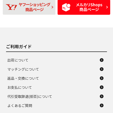
使用感や目立つ傷が
D
D
磨耗がみられ、短期
あり、一般的な中古
間使用できるくらい
品
の中古品
使用感や大きな傷が
即タイヤ交換レベル
J
J
あり、落ちない汚れ
のタイヤ。ジャンク
がある。ジャンク品
品
ご利用ガイド
出荷について
マッチングについて
返品・交換について
お支払について
代引受取辞退(拒否)について
よくあるご質問