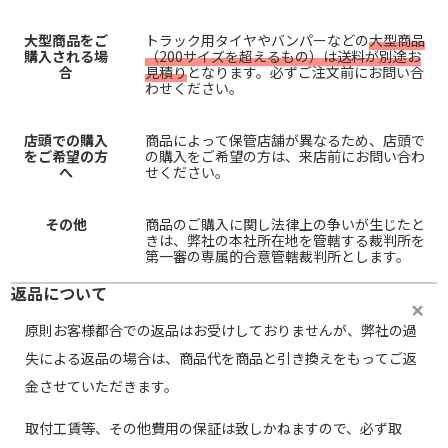
大型商品をご
トラック用タイヤやバンパーなどの
大型商品
購入される場
（200サイズを超えるもの）は送料が別途お
合
見積り
となります。必ずご注文前にお問い合
わせください。
店頭での購入
商品によって保管店舗が異なるため、店頭で
をご希望の方
の購入をご希望の方は、来店前にお問い合わ
へ
せください。
その他
商品のご購入に関し法律上の争いが生じたと
きは、弊社の本社所在地を管轄する裁判所を
第一審の専属的合意管轄裁判所とします。
返品について
原則お客様都合での返品はお受けしておりませんが、弊社の過
失による返品の場合は、商品代を商品と引き換えをもってご返
金させていただきます。
取付工賃等、その他費用の保証は致しかねますので、必ず取