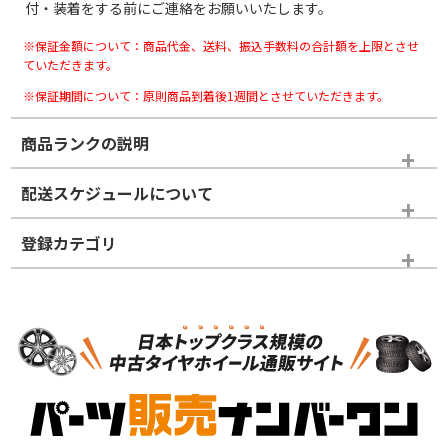
付・装着をする前にご連絡をお願いいたします。
※保証金額について：商品代金、送料、振込手数料の合計額を上限とさせ
ていただきます。
※保証期間について：原則商品到着後1週間とさせていただきます。
商品ランクの説明
※商品ランクは出品者の主観により判断しておりますので、あら
配送スケジュールについて
かじめご了承ください。
登録カテゴリ
ホイールランク
タイヤランク
スタッドレスタイヤホイールセット
N
N
スタッドレスタイヤホイールセット
19インチ
＞
新品・新品未使用品
新品・新品未使用品
新車外し品（新古
S
S
新車外し品（新古
品）、イボ・ライン
品）
付き