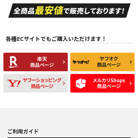
走行距離も少なく、
走行距離も少なく、
A
A
目立つ傷もほとんど
非常に状態の良い中
ない中古品
古品
目立たない程度の使
走行距離・偏磨耗は
B
B
用傷があるが、良質
少ない、劣化のほと
な中古品
んどない中古品
各種ECサイトでもご購入いただけます！
使用感や傷があり、
偏磨耗・劣化は感じ
C
C
比較的きれいな中古
られるが、使用に問
品
題のない中古品
残り溝も少なく、偏
使用感や目立つ傷が
D
D
磨耗がみられ、短期
あり、一般的な中古
間使用できるくらい
品
の中古品
使用感や大きな傷が
即タイヤ交換レベル
J
J
あり、落ちない汚れ
のタイヤ。ジャンク
がある。ジャンク品
品
ご利用ガイド