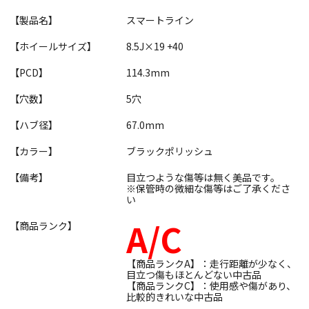
【製品名】
スマートライン
【ホイールサイズ】
8.5J×19 +40
【PCD】
114.3mm
【穴数】
5穴
【ハブ径】
67.0mm
【カラー】
ブラックポリッシュ
【備考】
目立つような傷等は無く美品です。
※保管時の微細な傷等はご了承くださ
い
A/C
【商品ランク】
【商品ランクA】：走行距離が少なく、
目立つ傷もほとんどない中古品
【商品ランクC】：使用感や傷があり、
比較的きれいな中古品