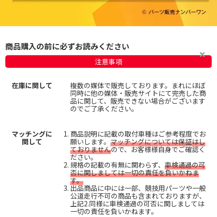
商品購入の前に必ずお読みください
注意事項
在庫に関して
複数の媒体で販売しております。まれにほぼ
同時に他の媒体・販売サイトにて完売した商
品に関して、販売できない場合がございます
のでご了承ください。
マッチングに
商品説明に記載の取付車種はご参考程度でお
関して
願いします。
マッチングについては保証はし
ておりません
ので、お客様様自身でご確認く
ださい。
規格の記載の有無に関わらず、
車検通過の可
否に関しましては一切の責任を負いかねま
す。
出品商品に中には一部、競技用パーツや一般
公道走行不可の商品も含まれておりますが、
上記2.同様に車検通過の可否に関しましては
一切の責任を負いかねます。