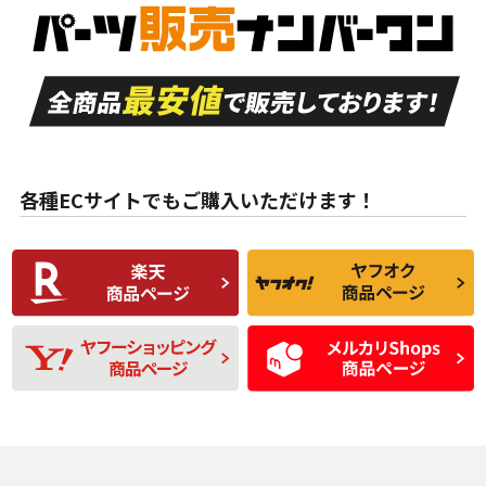
S
S
品）、イボ・ライン
品）
付き
走行距離も少なく、
走行距離も少なく、
A
A
目立つ傷もほとんど
非常に状態の良い中
ない中古品
古品
目立たない程度の使
走行距離・偏磨耗は
B
B
用傷があるが、良質
少ない、劣化のほと
な中古品
んどない中古品
各種ECサイトでもご購入いただけます！
使用感や傷があり、
偏磨耗・劣化は感じ
C
C
比較的きれいな中古
られるが、使用に問
品
題のない中古品
残り溝も少なく、偏
使用感や目立つ傷が
D
D
磨耗がみられ、短期
あり、一般的な中古
間使用できるくらい
品
の中古品
使用感や大きな傷が
即タイヤ交換レベル
J
J
あり、落ちない汚れ
のタイヤ。ジャンク
がある。ジャンク品
品