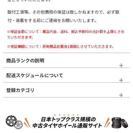
取付工賃等、その他費用の保証は致しかねますので、必ず取
付・装着をする前にご連絡をお願いいたします。
※保証金額について：商品代金、送料、振込手数料の合計額を上限とさせ
ていただきます。
※保証期間について：原則商品到着後1週間とさせていただきます。
商品ランクの説明
※商品ランクは出品者の主観により判断しておりますので、あら
配送スケジュールについて
かじめご了承ください。
登録カテゴリ
ホイールランク
タイヤランク
タイヤのみ
N
N
タイヤのみ
20インチ
＞
新品・新品未使用品
新品・新品未使用品
新車外し品（新古
新車外し品（新古