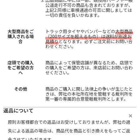
公道走行不可の商品も含まれておりますが、
上記2.同様に車検通過の可否に関しましては
一切の責任を負いかねます。
大型商品をご
トラック用タイヤやバンパーなどの
大型商品
購入される場
（200サイズを超えるもの）は送料が別途お
合
見積り
となります。必ずご注文前にお問い合
わせください。
店頭での購入
商品によって保管店舗が異なるため、店頭で
をご希望の方
の購入をご希望の方は、来店前にお問い合わ
へ
せください。
その他
商品のご購入に関し法律上の争いが生じたと
きは、弊社の本社所在地を管轄する裁判所を
第一審の専属的合意管轄裁判所とします。
返品について
原則お客様都合での返品はお受けしておりませんが、弊社の過
失による返品の場合は、商品代を商品と引き換えをもってご返
金させていただきます。