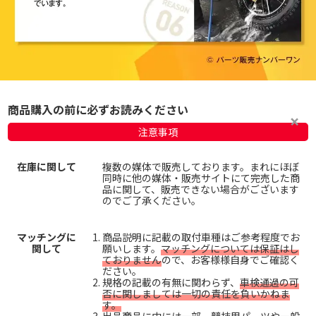
商品購入の前に必ずお読みください
注意事項
在庫に関して
複数の媒体で販売しております。まれにほぼ
同時に他の媒体・販売サイトにて完売した商
品に関して、販売できない場合がございます
のでご了承ください。
マッチングに
商品説明に記載の取付車種はご参考程度でお
関して
願いします。
マッチングについては保証はし
ておりません
ので、お客様様自身でご確認く
ださい。
規格の記載の有無に関わらず、
車検通過の可
否に関しましては一切の責任を負いかねま
す。
出品商品に中には一部、競技用パーツや一般