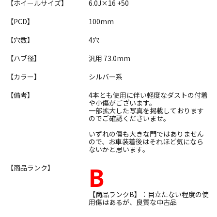
【ホイールサイズ】
6.0J×16 +50
【PCD】
100mm
【穴数】
4穴
【ハブ径】
汎用 73.0mm
【カラー】
シルバー系
【備考】
4本とも使用に伴い軽度なダストの付着
や小傷がございます。
一部拡大した写真を掲載しております
のでご確認くださいませ。
いずれの傷も大きな門ではありません
ので、お車装着後はそれほど気になら
ないかと思います。
B
【商品ランク】
【商品ランクB】：目立たない程度の使
用傷はあるが、良質な中古品