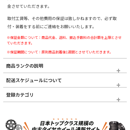
金させていただきます。
取付工賃等、その他費用の保証は致しかねますので、必ず取
付・装着をする前にご連絡をお願いいたします。
※保証金額について：商品代金、送料、振込手数料の合計額を上限とさせ
ていただきます。
※保証期間について：原則商品到着後1週間とさせていただきます。
商品ランクの説明
※商品ランクは出品者の主観により判断しておりますので、あら
配送スケジュールについて
かじめご了承ください。
登録カテゴリ
ホイールランク
タイヤランク
スタッドレスタイヤホイールセット
N
N
スタッドレスタイヤホイールセット
16インチ
＞
新品・新品未使用品
新品・新品未使用品