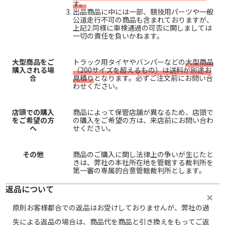
す。
出品商品に中には一部、競技用パーツや一般
公道走行不可の商品も含まれておりますが、
上記2.同様に車検通過の可否に関しましては
一切の責任を負いかねます。
大型商品をご
トラック用タイヤやバンパーなどの
大型商品
購入される場
（200サイズを超えるもの）は送料が別途お
合
見積り
となります。必ずご注文前にお問い合
わせください。
店頭での購入
商品によって保管店舗が異なるため、店頭で
をご希望の方
の購入をご希望の方は、来店前にお問い合わ
へ
せください。
その他
商品のご購入に関し法律上の争いが生じたと
きは、弊社の本社所在地を管轄する裁判所を
第一審の専属的合意管轄裁判所とします。
返品について
原則お客様都合での返品はお受けしておりませんが、弊社の過
失による返品の場合は、商品代を商品と引き換えをもってご返