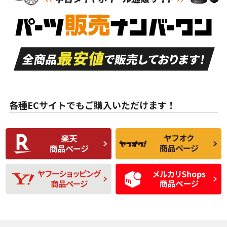
新車外し品（新古
S
S
新車外し品（新古
品）、イボ・ライン
品）
付き
走行距離も少なく、
走行距離も少なく、
A
A
目立つ傷もほとんど
非常に状態の良い中
ない中古品
古品
目立たない程度の使
走行距離・偏磨耗は
B
B
用傷があるが、良質
少ない、劣化のほと
な中古品
んどない中古品
各種ECサイトでもご購入いただけます！
使用感や傷があり、
偏磨耗・劣化は感じ
C
C
比較的きれいな中古
られるが、使用に問
品
題のない中古品
残り溝も少なく、偏
使用感や目立つ傷が
D
D
磨耗がみられ、短期
あり、一般的な中古
間使用できるくらい
品
の中古品
使用感や大きな傷が
即タイヤ交換レベル
J
J
あり、落ちない汚れ
のタイヤ。ジャンク
がある。ジャンク品
品