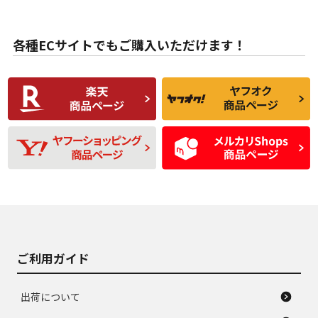
目立たない程度の使
走行距離・偏磨耗は
B
B
用傷があるが、良質
少ない、劣化のほと
な中古品
んどない中古品
各種ECサイトでもご購入いただけます！
使用感や傷があり、
偏磨耗・劣化は感じ
C
C
比較的きれいな中古
られるが、使用に問
品
題のない中古品
残り溝も少なく、偏
使用感や目立つ傷が
D
D
磨耗がみられ、短期
あり、一般的な中古
間使用できるくらい
品
の中古品
使用感や大きな傷が
即タイヤ交換レベル
J
J
あり、落ちない汚れ
のタイヤ。ジャンク
がある。ジャンク品
品
ご利用ガイド
出荷について