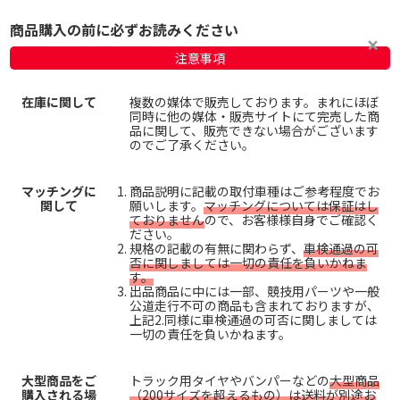
商品購入の前に必ずお読みください
注意事項
在庫に関して
複数の媒体で販売しております。まれにほぼ
同時に他の媒体・販売サイトにて完売した商
品に関して、販売できない場合がございます
のでご了承ください。
マッチングに
商品説明に記載の取付車種はご参考程度でお
関して
願いします。
マッチングについては保証はし
ておりません
ので、お客様様自身でご確認く
ださい。
規格の記載の有無に関わらず、
車検通過の可
否に関しましては一切の責任を負いかねま
す。
出品商品に中には一部、競技用パーツや一般
公道走行不可の商品も含まれておりますが、
上記2.同様に車検通過の可否に関しましては
一切の責任を負いかねます。
大型商品をご
トラック用タイヤやバンパーなどの
大型商品
購入される場
（200サイズを超えるもの）は送料が別途お