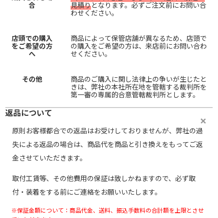
合
見積り
となります。必ずご注文前にお問い合
わせください。
店頭での購入
商品によって保管店舗が異なるため、店頭で
をご希望の方
の購入をご希望の方は、来店前にお問い合わ
へ
せください。
その他
商品のご購入に関し法律上の争いが生じたと
きは、弊社の本社所在地を管轄する裁判所を
第一審の専属的合意管轄裁判所とします。
返品について
原則お客様都合での返品はお受けしておりませんが、弊社の過
失による返品の場合は、商品代を商品と引き換えをもってご返
金させていただきます。
取付工賃等、その他費用の保証は致しかねますので、必ず取
付・装着をする前にご連絡をお願いいたします。
※保証金額について：商品代金、送料、振込手数料の合計額を上限とさせ