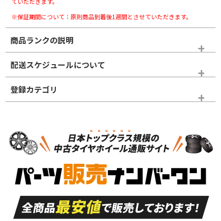
ていただきます。
※保証期間について：原則商品到着後1週間とさせていただきます。
商品ランクの説明
※商品ランクは出品者の主観により判断しておりますので、あら
配送スケジュールについて
かじめご了承ください。
登録カテゴリ
ホイールランク
タイヤランク
スタッドレスタイヤホイールセット
N
N
スタッドレスタイヤホイールセット
17インチ
＞
新品・新品未使用品
新品・新品未使用品
新車外し品（新古
S
S
新車外し品（新古
品）、イボ・ライン
品）
付き
走行距離も少なく、
走行距離も少なく、
A
A
目立つ傷もほとんど
非常に状態の良い中
ない中古品
古品