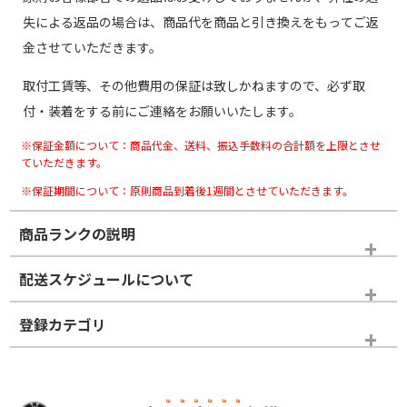
失による返品の場合は、商品代を商品と引き換えをもってご返
金させていただきます。
取付工賃等、その他費用の保証は致しかねますので、必ず取
付・装着をする前にご連絡をお願いいたします。
※保証金額について：商品代金、送料、振込手数料の合計額を上限とさせ
ていただきます。
※保証期間について：原則商品到着後1週間とさせていただきます。
商品ランクの説明
※商品ランクは出品者の主観により判断しておりますので、あら
配送スケジュールについて
かじめご了承ください。
登録カテゴリ
ホイールランク
タイヤランク
スタッドレスタイヤホイールセット
N
N
スタッドレスタイヤホイールセット
17インチ
＞
新品・新品未使用品
新品・新品未使用品