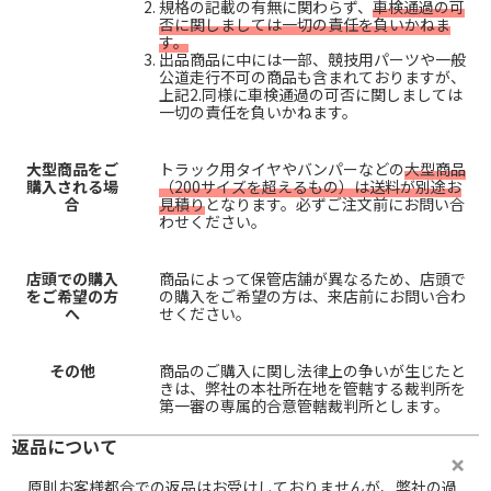
規格の記載の有無に関わらず、
車検通過の可
否に関しましては一切の責任を負いかねま
す。
出品商品に中には一部、競技用パーツや一般
公道走行不可の商品も含まれておりますが、
上記2.同様に車検通過の可否に関しましては
一切の責任を負いかねます。
大型商品をご
トラック用タイヤやバンパーなどの
大型商品
購入される場
（200サイズを超えるもの）は送料が別途お
合
見積り
となります。必ずご注文前にお問い合
わせください。
店頭での購入
商品によって保管店舗が異なるため、店頭で
をご希望の方
の購入をご希望の方は、来店前にお問い合わ
へ
せください。
その他
商品のご購入に関し法律上の争いが生じたと
きは、弊社の本社所在地を管轄する裁判所を
第一審の専属的合意管轄裁判所とします。
返品について
原則お客様都合での返品はお受けしておりませんが、弊社の過