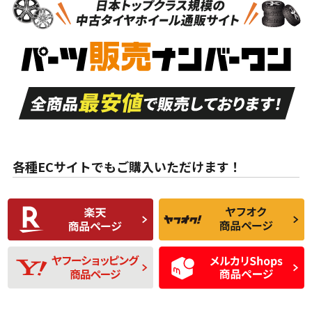
新車外し品（新古
S
S
新車外し品（新古
品）、イボ・ライン
品）
付き
走行距離も少なく、
走行距離も少なく、
A
A
目立つ傷もほとんど
非常に状態の良い中
ない中古品
古品
目立たない程度の使
走行距離・偏磨耗は
B
B
用傷があるが、良質
少ない、劣化のほと
な中古品
んどない中古品
各種ECサイトでもご購入いただけます！
使用感や傷があり、
偏磨耗・劣化は感じ
C
C
比較的きれいな中古
られるが、使用に問
品
題のない中古品
残り溝も少なく、偏
使用感や目立つ傷が
D
D
磨耗がみられ、短期
あり、一般的な中古
間使用できるくらい
品
の中古品
使用感や大きな傷が
即タイヤ交換レベル