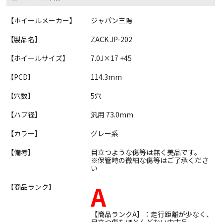
【ホイールメーカー】
ジャパン三陽
【製品名】
ZACK JP-202
【ホイールサイズ】
7.0J×17 +45
【PCD】
114.3mm
【穴数】
5穴
【ハブ径】
汎用 73.0mm
【カラー】
グレー系
【備考】
目立つような傷等は無く美品です。
※保管時の微細な傷等はご了承くださ
い
A
【商品ランク】
【商品ランクA】：走行距離が少なく、