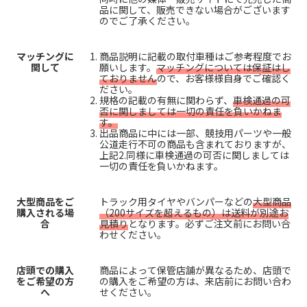
品に関して、販売できない場合がございます
のでご了承ください。
マッチングに
商品説明に記載の取付車種はご参考程度でお
関して
願いします。
マッチングについては保証はし
ておりません
ので、お客様様自身でご確認く
ださい。
規格の記載の有無に関わらず、
車検通過の可
否に関しましては一切の責任を負いかねま
す。
出品商品に中には一部、競技用パーツや一般
公道走行不可の商品も含まれておりますが、
上記2.同様に車検通過の可否に関しましては
一切の責任を負いかねます。
大型商品をご
トラック用タイヤやバンパーなどの
大型商品
購入される場
（200サイズを超えるもの）は送料が別途お
合
見積り
となります。必ずご注文前にお問い合
わせください。
店頭での購入
商品によって保管店舗が異なるため、店頭で
をご希望の方
の購入をご希望の方は、来店前にお問い合わ
へ
せください。