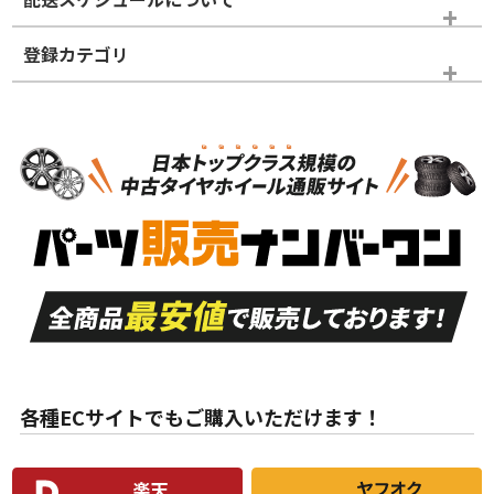
登録カテゴリ
ホイールランク
タイヤランク
タイヤのみ
N
N
タイヤのみ
16インチ
＞
新品・新品未使用品
新品・新品未使用品
新車外し品（新古
S
S
新車外し品（新古
品）、イボ・ライン
品）
付き
走行距離も少なく、
走行距離も少なく、
A
A
目立つ傷もほとんど
非常に状態の良い中
ない中古品
古品
目立たない程度の使
走行距離・偏磨耗は
B
B
用傷があるが、良質
少ない、劣化のほと
な中古品
んどない中古品
各種ECサイトでもご購入いただけます！
使用感や傷があり、
偏磨耗・劣化は感じ
C
C
比較的きれいな中古
られるが、使用に問