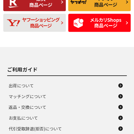
品
題のない中古品
残り溝も少なく、偏
使用感や目立つ傷が
D
D
磨耗がみられ、短期
あり、一般的な中古
間使用できるくらい
品
の中古品
使用感や大きな傷が
即タイヤ交換レベル
J
J
あり、落ちない汚れ
のタイヤ。ジャンク
がある。ジャンク品
品
ご利用ガイド
出荷について
マッチングについて
返品・交換について
お支払について
代引受取辞退(拒否)について