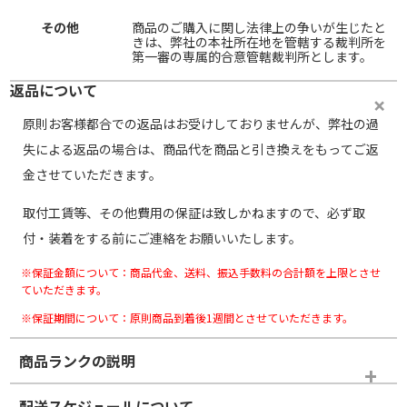
その他
商品のご購入に関し法律上の争いが生じたと
きは、弊社の本社所在地を管轄する裁判所を
第一審の専属的合意管轄裁判所とします。
返品について
原則お客様都合での返品はお受けしておりませんが、弊社の過
失による返品の場合は、商品代を商品と引き換えをもってご返
金させていただきます。
取付工賃等、その他費用の保証は致しかねますので、必ず取
付・装着をする前にご連絡をお願いいたします。
※保証金額について：商品代金、送料、振込手数料の合計額を上限とさせ
ていただきます。
※保証期間について：原則商品到着後1週間とさせていただきます。
商品ランクの説明
※商品ランクは出品者の主観により判断しておりますので、あら
配送スケジュールについて
かじめご了承ください。