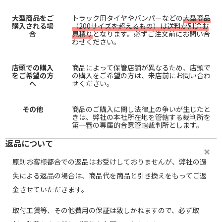
大型商品をご
トラック用タイヤやバンパーなどの
大型商品
購入される場
（200サイズを超えるもの）は送料が別途お
合
見積り
となります。必ずご注文前にお問い合
わせください。
店頭での購入
商品によって保管店舗が異なるため、店頭で
をご希望の方
の購入をご希望の方は、来店前にお問い合わ
へ
せください。
その他
商品のご購入に関し法律上の争いが生じたと
きは、弊社の本社所在地を管轄する裁判所を
第一審の専属的合意管轄裁判所とします。
返品について
原則お客様都合での返品はお受けしておりませんが、弊社の過
失による返品の場合は、商品代を商品と引き換えをもってご返
金させていただきます。
取付工賃等、その他費用の保証は致しかねますので、必ず取