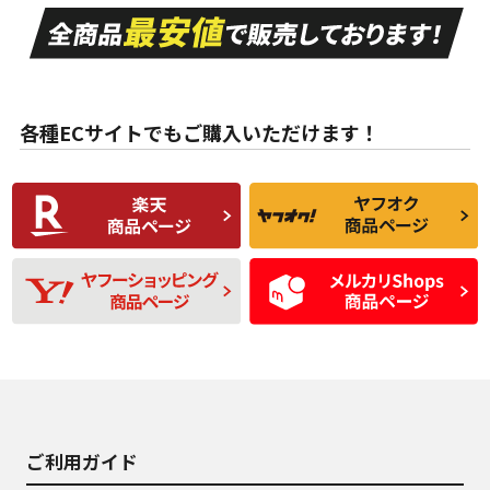
走行距離も少なく、
走行距離も少なく、
A
A
目立つ傷もほとんど
非常に状態の良い中
ない中古品
古品
目立たない程度の使
走行距離・偏磨耗は
B
B
用傷があるが、良質
少ない、劣化のほと
な中古品
んどない中古品
各種ECサイトでもご購入いただけます！
使用感や傷があり、
偏磨耗・劣化は感じ
C
C
比較的きれいな中古
られるが、使用に問
品
題のない中古品
残り溝も少なく、偏
使用感や目立つ傷が
D
D
磨耗がみられ、短期
あり、一般的な中古
間使用できるくらい
品
の中古品
使用感や大きな傷が
即タイヤ交換レベル
J
J
あり、落ちない汚れ
のタイヤ。ジャンク
がある。ジャンク品
品
ご利用ガイド