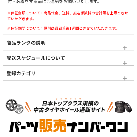
付・装着をする前にご連絡をお願いいたします。
※保証金額について：商品代金、送料、振込手数料の合計額を上限とさせ
ていただきます。
※保証期間について：原則商品到着後1週間とさせていただきます。
商品ランクの説明
※商品ランクは出品者の主観により判断しておりますので、あら
配送スケジュールについて
かじめご了承ください。
登録カテゴリ
ホイールランク
タイヤランク
スタッドレスタイヤホイールセット
N
N
スタッドレスタイヤホイールセット
14インチ以下
＞
新品・新品未使用品
新品・新品未使用品
新車外し品（新古
S
S
新車外し品（新古
品）、イボ・ライン
品）
付き