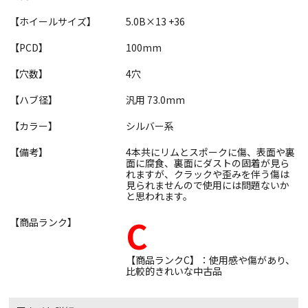
【ホイールサイズ】
5.0B×13 +36
【PCD】
100mm
【穴数】
4穴
【ハブ径】
汎用 73.0mm
【カラー】
シルバー系
【備考】
4本共にリムとスポークに傷、表面や裏
面に腐食、裏面にダストの固着が見ら
れますが、クラックや歪みを伴う傷は
見られませんので使用には問題ないか
と思われます。
C
【商品ランク】
【商品ランクC】：使用感や傷があり、
比較的きれいな中古品