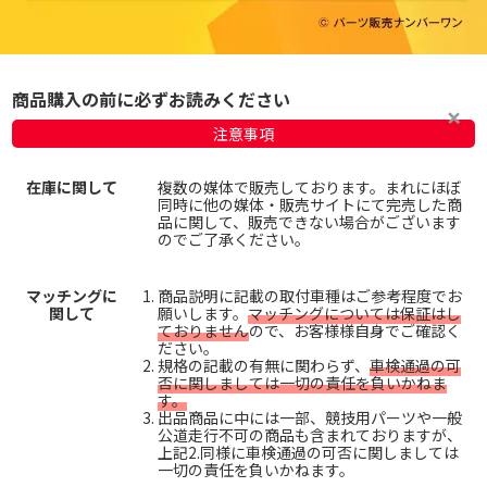
商品購入の前に必ずお読みください
注意事項
在庫に関して
複数の媒体で販売しております。まれにほぼ
同時に他の媒体・販売サイトにて完売した商
品に関して、販売できない場合がございます
のでご了承ください。
マッチングに
商品説明に記載の取付車種はご参考程度でお
関して
願いします。
マッチングについては保証はし
ておりません
ので、お客様様自身でご確認く
ださい。
規格の記載の有無に関わらず、
車検通過の可
否に関しましては一切の責任を負いかねま
す。
出品商品に中には一部、競技用パーツや一般
公道走行不可の商品も含まれておりますが、
上記2.同様に車検通過の可否に関しましては
一切の責任を負いかねます。