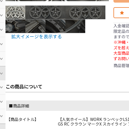
入金確
限定品の
拡大イメージを表示する
ますの
※沖縄・
ズを超え
大型商
ずお問
商品管
この商品について
■商品詳細
【商品タイトル】
【人気ホイール】WORK ランベックLS1 19in 
GS RC クラウン マークX スカイライン