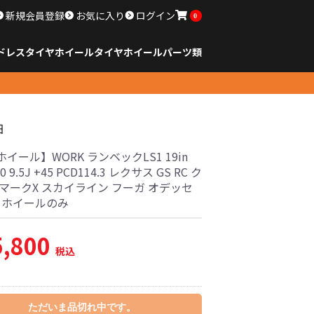
新規会員登録
お気に入り
ログイン
0
ドレスタイヤホイール
タイヤ
ホイール
パーツ類
のサイズ
ンチ以下
チ
チ
チ
チ
チ
チ
チ
チ
ンチ以上
すべてのサイズ
14インチ以下
15インチ
16インチ
17インチ
18インチ
19インチ
20インチ
21インチ
22インチ
23インチ以上
すべてのサイズ
14インチ以下
15インチ
16インチ
17インチ
18インチ
19インチ
20インチ
21インチ
22インチ
23インチ以上
すべてのパーツ
細
イール】WORK ランベックLS1 19in
40 9.5J +45 PCD114.3 レクサス GS RC ク
 マークX スカイライン フーガ オデッセ
古 ホイールのみ
5,800
税込
ただいま品切れ中です。