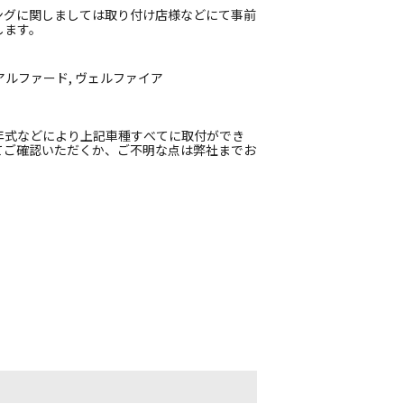
ングに関しましては取り付け店様などにて事前
します。
 アルファード, ヴェルファイア
年式などにより上記車種すべてに取付ができ
てご確認いただくか、ご不明な点は弊社までお