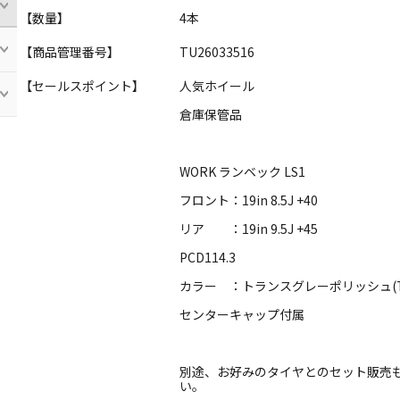
【数量】
4本
【商品管理番号】
TU26033516
【セールスポイント】
人気ホイール
倉庫保管品
WORK ランベック LS1
フロント：19in 8.5J +40
リア ：19in 9.5J +45
PCD114.3
カラー ：トランスグレーポリッシュ(T
センターキャップ付属
別途、お好みのタイヤとのセット販売
い。