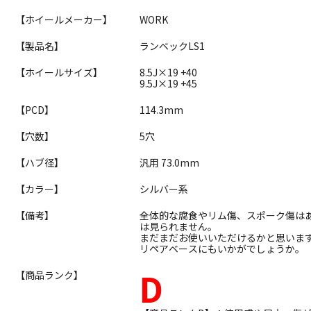
【ホイールメーカー】
WORK
【製品名】
ランベックLS1
【ホイールサイズ】
8.5J×19 +40
9.5J×19 +45
【PCD】
114.3mm
【穴数】
5穴
【ハブ径】
汎用 73.0mm
【カラー】
シルバー系
【備考】
全体的な腐食やリム傷、スポーク傷は
は見られません。
まだまだお使いいただけるかと思いま
リペアベースにもいかがでしょうか。
D
【商品ランク】