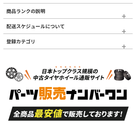
商品ランクの説明
※商品ランクは出品者の主観により判断しておりますので、あら
配送スケジュールについて
かじめご了承ください。
登録カテゴリ
ホイールランク
タイヤランク
タイヤホイールセット
N
N
タイヤホイールセット
19インチ
＞
新品・新品未使用品
新品・新品未使用品
新車外し品（新古
S
S
新車外し品（新古
品）、イボ・ライン
品）
付き
走行距離も少なく、
走行距離も少なく、
A
A
目立つ傷もほとんど
非常に状態の良い中
ない中古品
古品
目立たない程度の使
走行距離・偏磨耗は
B
B
用傷があるが、良質
少ない、劣化のほと