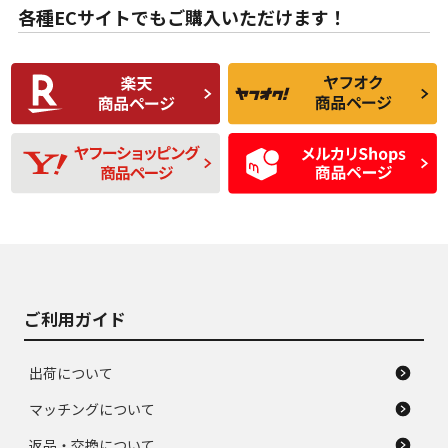
な中古品
んどない中古品
各種ECサイトでもご購入いただけます！
使用感や傷があり、
偏磨耗・劣化は感じ
C
C
比較的きれいな中古
られるが、使用に問
品
題のない中古品
残り溝も少なく、偏
使用感や目立つ傷が
D
D
磨耗がみられ、短期
あり、一般的な中古
間使用できるくらい
品
の中古品
使用感や大きな傷が
即タイヤ交換レベル
J
J
あり、落ちない汚れ
のタイヤ。ジャンク
がある。ジャンク品
品
ご利用ガイド
出荷について
マッチングについて
返品・交換について