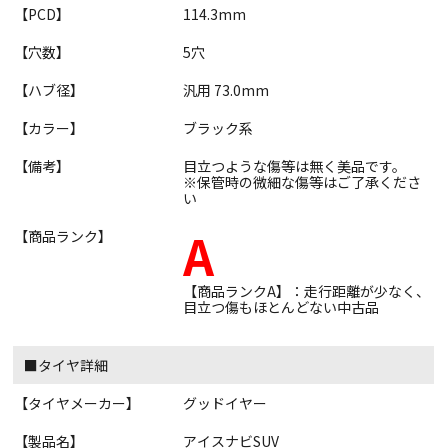
【PCD】
114.3mm
【穴数】
5穴
【ハブ径】
汎用 73.0mm
【カラー】
ブラック系
【備考】
目立つような傷等は無く美品です。
※保管時の微細な傷等はご了承くださ
い
A
【商品ランク】
【商品ランクA】：走行距離が少なく、
目立つ傷もほとんどない中古品
■タイヤ詳細
【タイヤメーカー】
グッドイヤー
【製品名】
アイスナビSUV