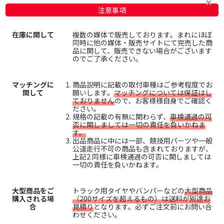
注意事項
在庫に関して
複数の媒体で販売しております。まれにほぼ
同時に他の媒体・販売サイトにて完売した商
品に関して、販売できない場合がございます
のでご了承ください。
マッチングに
商品説明に記載の取付車種はご参考程度でお
関して
願いします。
マッチングについては保証はし
ておりません
ので、お客様様自身でご確認く
ださい。
規格の記載の有無に関わらず、
車検通過の可
否に関しましては一切の責任を負いかねま
す。
出品商品に中には一部、競技用パーツや一般
公道走行不可の商品も含まれておりますが、
上記2.同様に車検通過の可否に関しましては
一切の責任を負いかねます。
大型商品をご
トラック用タイヤやバンパーなどの
大型商品
購入される場
（200サイズを超えるもの）は送料が別途お
合
見積り
となります。必ずご注文前にお問い合
わせください。