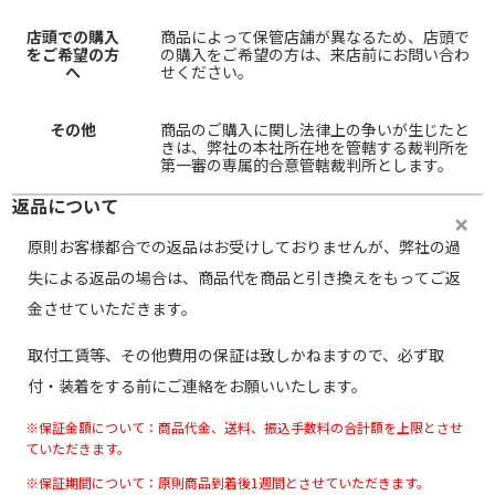
店頭での購入
商品によって保管店舗が異なるため、店頭で
をご希望の方
の購入をご希望の方は、来店前にお問い合わ
へ
せください。
その他
商品のご購入に関し法律上の争いが生じたと
きは、弊社の本社所在地を管轄する裁判所を
第一審の専属的合意管轄裁判所とします。
返品について
原則お客様都合での返品はお受けしておりませんが、弊社の過
失による返品の場合は、商品代を商品と引き換えをもってご返
金させていただきます。
取付工賃等、その他費用の保証は致しかねますので、必ず取
付・装着をする前にご連絡をお願いいたします。
※保証金額について：商品代金、送料、振込手数料の合計額を上限とさせ
ていただきます。
※保証期間について：原則商品到着後1週間とさせていただきます。