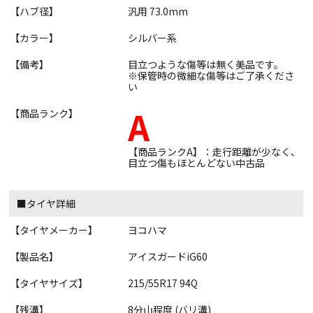
【ハブ径】
汎用 73.0mm
【カラー】
シルバー系
【備考】
目立つような傷等は無く美品です。
※保管時の微細な傷等はご了承くださ
い
A
【商品ランク】
【商品ランクA】：走行距離が少なく、
目立つ傷もほとんどない中古品
■タイヤ詳細
【タイヤメーカー】
ヨコハマ
【製品名】
アイスガードiG60
【タイヤサイズ】
215/55R17 94Q
【残溝】
8分山程度 (バリ溝)