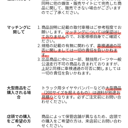
同時に他の媒体・販売サイトにて完売した商
品に関して、販売できない場合がございます
のでご了承ください。
マッチングに
商品説明に記載の取付車種はご参考程度でお
関して
願いします。
マッチングについては保証はし
ておりません
ので、お客様様自身でご確認く
ださい。
規格の記載の有無に関わらず、
車検通過の可
否に関しましては一切の責任を負いかねま
す。
出品商品に中には一部、競技用パーツや一般
公道走行不可の商品も含まれておりますが、
上記2.同様に車検通過の可否に関しましては
一切の責任を負いかねます。
大型商品をご
トラック用タイヤやバンパーなどの
大型商品
購入される場
（200サイズを超えるもの）は送料が別途お
合
見積り
となります。必ずご注文前にお問い合
わせください。
店頭での購入
商品によって保管店舗が異なるため、店頭で
をご希望の方
の購入をご希望の方は、来店前にお問い合わ
へ
せください。