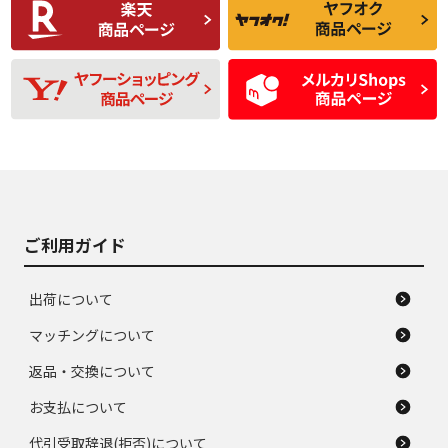
品
題のない中古品
残り溝も少なく、偏
使用感や目立つ傷が
D
D
磨耗がみられ、短期
あり、一般的な中古
間使用できるくらい
品
の中古品
使用感や大きな傷が
即タイヤ交換レベル
J
J
あり、落ちない汚れ
のタイヤ。ジャンク
がある。ジャンク品
品
ご利用ガイド
出荷について
マッチングについて
返品・交換について
お支払について
代引受取辞退(拒否)について