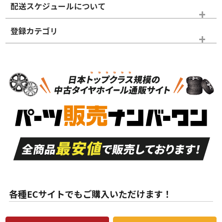
配送スケジュールについて
かじめご了承ください。
登録カテゴリ
ホイールランク
タイヤランク
スタッドレスタイヤホイールセット
N
N
スタッドレスタイヤホイールセット
17インチ
＞
新品・新品未使用品
新品・新品未使用品
新車外し品（新古
S
S
新車外し品（新古
品）、イボ・ライン
品）
付き
走行距離も少なく、
走行距離も少なく、
A
A
目立つ傷もほとんど
非常に状態の良い中
ない中古品
古品
目立たない程度の使
走行距離・偏磨耗は
B
B
用傷があるが、良質
少ない、劣化のほと
な中古品
んどない中古品
各種ECサイトでもご購入いただけます！
使用感や傷があり、
偏磨耗・劣化は感じ
C
C
比較的きれいな中古
られるが、使用に問