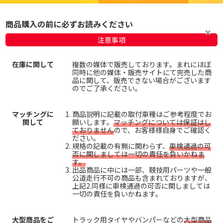
商品購入の前に必ずお読みください
注意事項
在庫に関して
複数の媒体で販売しております。まれにほぼ
同時に他の媒体・販売サイトにて完売した商
品に関して、販売できない場合がございます
のでご了承ください。
マッチングに
商品説明に記載の取付車種はご参考程度でお
関して
願いします。
マッチングについては保証はし
ておりません
ので、お客様様自身でご確認く
ださい。
規格の記載の有無に関わらず、
車検通過の可
否に関しましては一切の責任を負いかねま
す。
出品商品に中には一部、競技用パーツや一般
公道走行不可の商品も含まれておりますが、
上記2.同様に車検通過の可否に関しましては
一切の責任を負いかねます。
大型商品をご
トラック用タイヤやバンパーなどの
大型商品