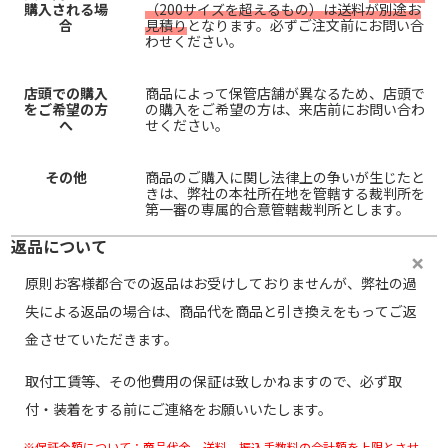
購入される場
（200サイズを超えるもの）は送料が別途お
合
見積り
となります。必ずご注文前にお問い合
わせください。
店頭での購入
商品によって保管店舗が異なるため、店頭で
をご希望の方
の購入をご希望の方は、来店前にお問い合わ
へ
せください。
その他
商品のご購入に関し法律上の争いが生じたと
きは、弊社の本社所在地を管轄する裁判所を
第一審の専属的合意管轄裁判所とします。
返品について
原則お客様都合での返品はお受けしておりませんが、弊社の過
失による返品の場合は、商品代を商品と引き換えをもってご返
金させていただきます。
取付工賃等、その他費用の保証は致しかねますので、必ず取
付・装着をする前にご連絡をお願いいたします。
※保証金額について：商品代金、送料、振込手数料の合計額を上限とさせ