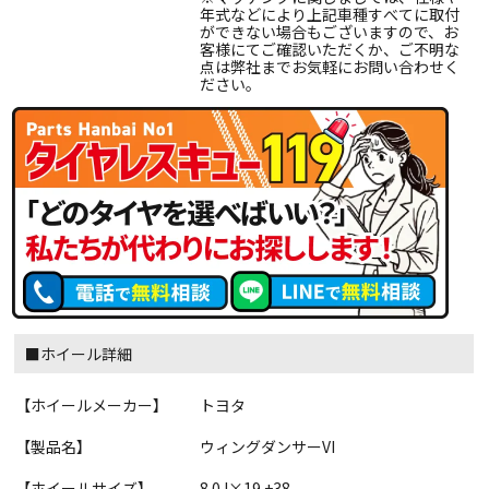
年式などにより上記車種すべてに取付
ができない場合もございますので、お
客様にてご確認いただくか、ご不明な
点は弊社までお気軽にお問い合わせく
ださい。
■ホイール詳細
【ホイールメーカー】
トヨタ
【製品名】
ウィングダンサーVI
【ホイールサイズ】
8.0J×19 +38