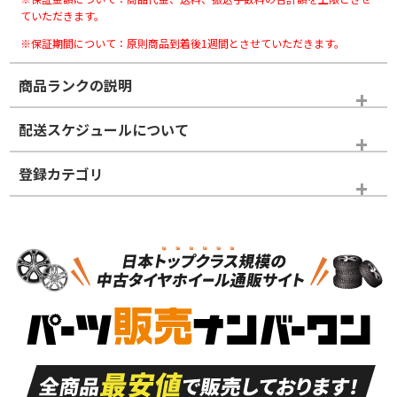
ていただきます。
※保証期間について：原則商品到着後1週間とさせていただきます。
商品ランクの説明
※商品ランクは出品者の主観により判断しておりますので、あら
配送スケジュールについて
かじめご了承ください。
登録カテゴリ
ホイールランク
タイヤランク
ホイールのみ
N
N
ホイールのみ
19インチ
＞
新品・新品未使用品
新品・新品未使用品
新車外し品（新古
S
S
新車外し品（新古
品）、イボ・ライン
品）
付き
走行距離も少なく、
走行距離も少なく、
A
A
目立つ傷もほとんど
非常に状態の良い中
ない中古品
古品