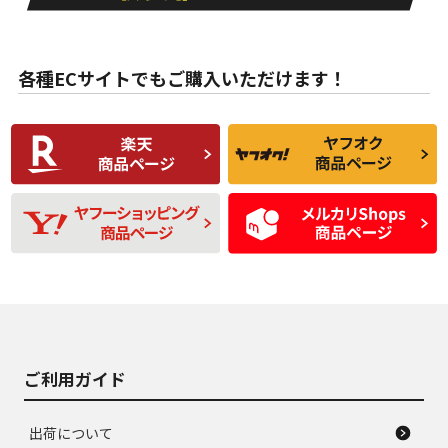
目立たない程度の使
走行距離・偏磨耗は
B
B
用傷があるが、良質
少ない、劣化のほと
な中古品
んどない中古品
各種ECサイトでもご購入いただけます！
使用感や傷があり、
偏磨耗・劣化は感じ
C
C
比較的きれいな中古
られるが、使用に問
品
題のない中古品
残り溝も少なく、偏
使用感や目立つ傷が
D
D
磨耗がみられ、短期
あり、一般的な中古
間使用できるくらい
品
の中古品
使用感や大きな傷が
即タイヤ交換レベル
J
J
あり、落ちない汚れ
のタイヤ。ジャンク
がある。ジャンク品
品
ご利用ガイド
出荷について